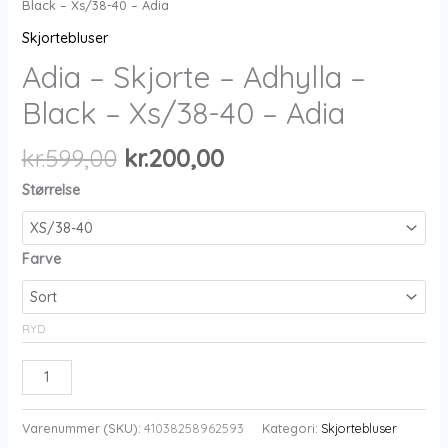
Black – Xs/38-40 – Adia
Skjortebluser
Adia – Skjorte – Adhylla –
Black – Xs/38-40 – Adia
Den
Den
kr.
599,00
kr.
200,00
oprindelige
aktuelle
Størrelse
pris
pris
var:
er:
kr.599,00.
kr.200,00.
Farve
RYD
Adia
-
Skjorte
Varenummer (SKU):
41038258962593
Kategori:
Skjortebluser
-