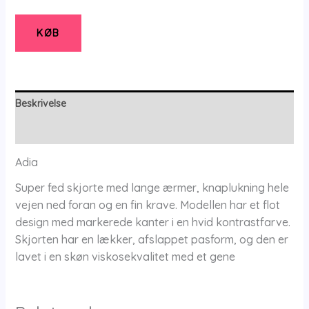
Adhylla
-
KØB
Black
-
Xs/38-
40
Beskrivelse
-
Yderligere information
Adia
antal
Adia
Super fed skjorte med lange ærmer, knaplukning hele
vejen ned foran og en fin krave. Modellen har et flot
design med markerede kanter i en hvid kontrastfarve.
Skjorten har en lækker, afslappet pasform, og den er
lavet i en skøn viskosekvalitet med et gene