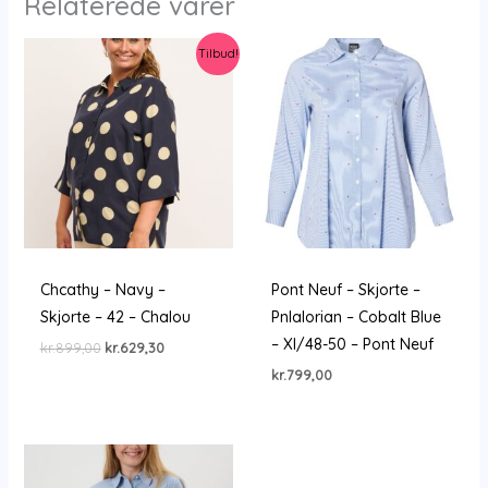
Relaterede varer
Tilbud!
Chcathy – Navy –
Pont Neuf – Skjorte –
Skjorte – 42 – Chalou
Pnlalorian – Cobalt Blue
– Xl/48-50 – Pont Neuf
Den
Den
kr.
899,00
kr.
629,30
oprindelige
aktuelle
kr.
799,00
pris
pris
var:
er:
kr.899,00.
kr.629,30.