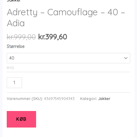
Jakker
Adretty – Camouflage – 40 –
Adia
Den
Den
kr.
999,00
kr.
399,60
oprindelige
aktuelle
Størrelse
pris
pris
var:
er:
kr.999,00.
kr.399,60.
RYD
Adretty
-
Camouflage
Varenummer (SKU):
43697545904343
Kategori:
Jakker
-
40
-
KØB
Adia
antal