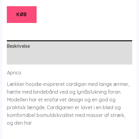
Cardigan
-
KØB
Xs/38-
40
-
Aprico
Beskrivelse
antal
Yderligere information
Aprico
Lækker hoodie-inspireret cardigan med lange ærmer,
hætte med bindebånd ved og lynlåslukning foran.
Modellen har et ensfarvet design og en god og
praktisk længde. Cardiganen er lavet i en blød og
komfortabel bomuldskvalitet med masser af stræk,
og den har