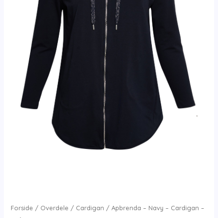
Forside
/
Overdele
/
Cardigan
/ Apbrenda – Navy – Cardigan –