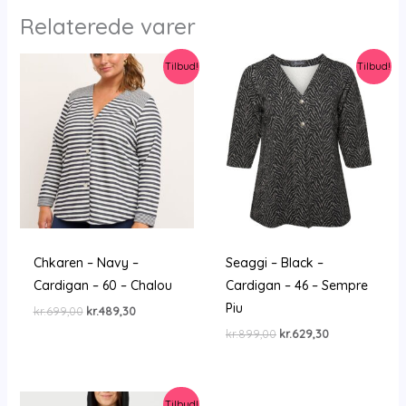
Relaterede varer
Tilbud!
Tilbud!
Chkaren – Navy –
Seaggi – Black –
Cardigan – 60 – Chalou
Cardigan – 46 – Sempre
Piu
Den
Den
kr.
699,00
kr.
489,30
oprindelige
aktuelle
Den
Den
kr.
899,00
kr.
629,30
pris
pris
oprindelige
aktuelle
var:
er:
pris
pris
kr.699,00.
kr.489,30.
var:
er:
kr.899,00.
kr.629,30.
Tilbud!