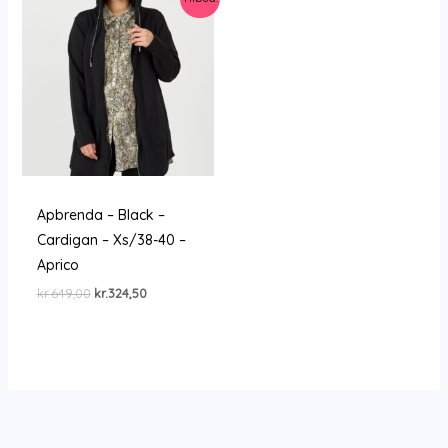
Apbrenda – Black –
Cardigan – Xs/38-40 –
Aprico
Den
Den
kr.
649,00
kr.
324,50
oprindelige
aktuelle
pris
pris
var:
er:
kr.649,00.
kr.324,50.