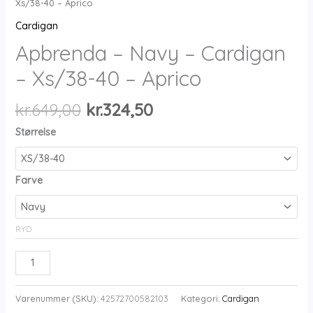
Xs/38-40 – Aprico
Cardigan
Apbrenda – Navy – Cardigan
– Xs/38-40 – Aprico
Den
Den
kr.
649,00
kr.
324,50
oprindelige
aktuelle
Størrelse
pris
pris
var:
er:
kr.649,00.
kr.324,50.
Farve
RYD
Apbrenda
-
Navy
Varenummer (SKU):
42572700582103
Kategori:
Cardigan
-