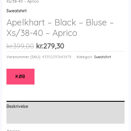
Xs/38-40 – Aprico
Sweatshirt
Apelkhart – Black – Bluse –
Xs/38-40 – Aprico
Den
Den
kr.
399,00
kr.
279,30
oprindelige
aktuelle
Varenummer (SKU):
43350293643479
Kategori:
Sweatshirt
pris
pris
var:
er:
kr.399,00.
kr.279,30.
KØB
Beskrivelse
Yderligere information