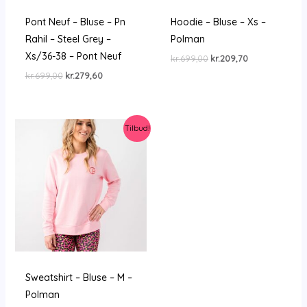
Pont Neuf – Bluse – Pn
Hoodie – Bluse – Xs –
Rahil – Steel Grey –
Polman
Xs/36-38 – Pont Neuf
Den
Den
kr.
699,00
kr.
209,70
oprindelige
aktuelle
Den
Den
kr.
699,00
kr.
279,60
pris
pris
oprindelige
aktuelle
var:
er:
pris
pris
kr.699,00.
kr.209,70.
var:
er:
kr.699,00.
kr.279,60.
Tilbud!
Sweatshirt – Bluse – M –
Polman