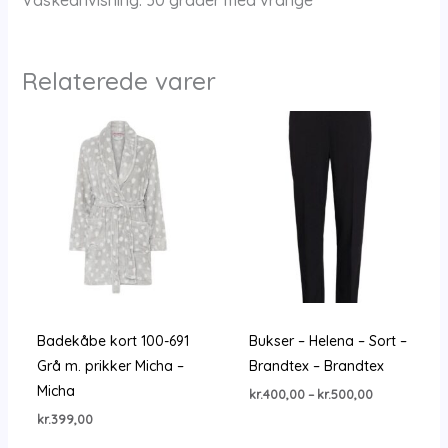
Relaterede varer
Badekåbe kort 100-691
Bukser – Helena – Sort –
Grå m. prikker Micha –
Brandtex – Brandtex
Micha
Prisinterval:
kr.
400,00
–
kr.
500,00
kr.400,00
kr.
399,00
til
kr.500,00