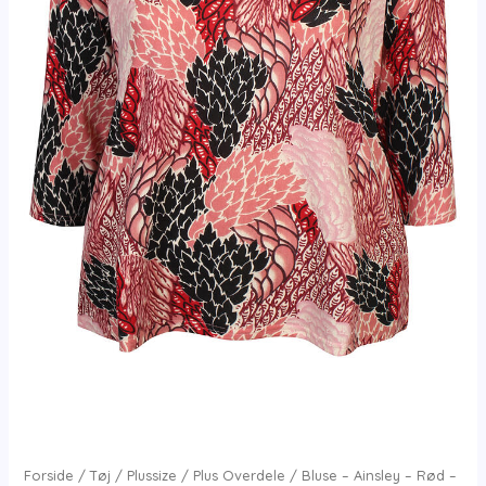
Forside
/
Tøj
/
Plussize
/
Plus Overdele
/ Bluse – Ainsley – Rød –