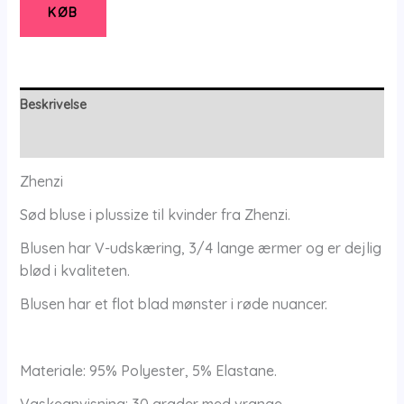
Zhenzi
KØB
-
Zhenzi
antal
Beskrivelse
Yderligere information
Zhenzi
Sød bluse i plussize til kvinder fra Zhenzi.
Blusen har V-udskæring, 3/4 lange ærmer og er dejlig
blød i kvaliteten.
Blusen har et flot blad mønster i røde nuancer.
Materiale: 95% Polyester, 5% Elastane.
Vaskeanvisning: 30 grader med vrange