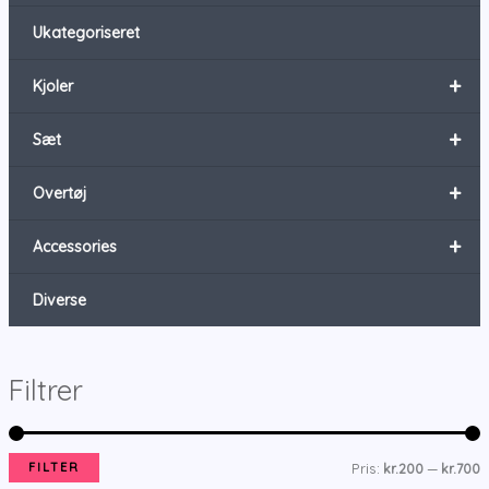
Ukategoriseret
+
Kjoler
+
Sæt
+
Overtøj
+
Accessories
Diverse
Filtrer
FILTER
Pris:
kr.200
—
kr.700