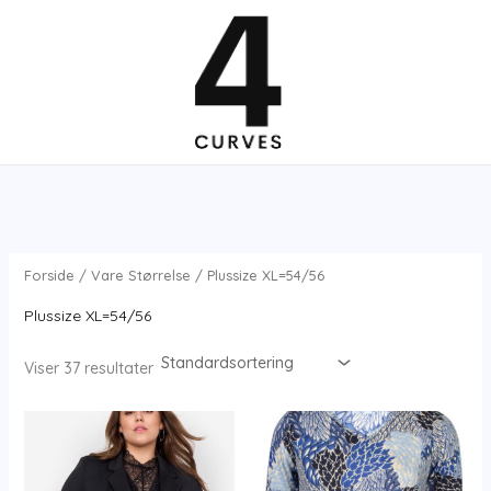
Gå
til
indholdet
Forside
/ Vare Størrelse / Plussize XL=54/56
Plussize XL=54/56
Viser 37 resultater