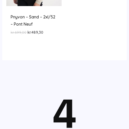
Pnyvon – Sand – 2xl/52
– Pont Neuf
Den
Den
kr.
699,00
kr.
489,30
oprindelige
aktuelle
pris
pris
var:
er:
kr.699,00.
kr.489,30.