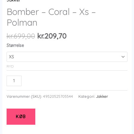
Jakker
Bomber – Coral – Xs –
Polman
Den
Den
kr.
699,00
kr.
209,70
oprindelige
aktuelle
Størrelse
pris
pris
var:
er:
kr.699,00.
kr.209,70.
RYD
Bomber
-
Coral
Varenummer (SKU):
49520525705544
Kategori:
Jakker
-
Xs
-
KØB
Polman
antal