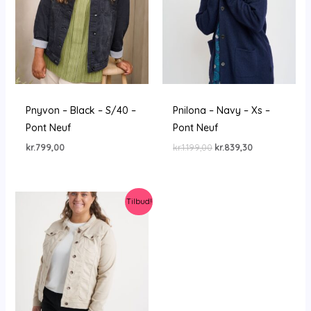
Pnyvon – Black – S/40 –
Pnilona – Navy – Xs –
Pont Neuf
Pont Neuf
Den
Den
kr.
799,00
kr.
1.199,00
kr.
839,30
oprindelige
aktuelle
pris
pris
var:
er:
kr.1.199,00.
kr.839,30.
Tilbud!