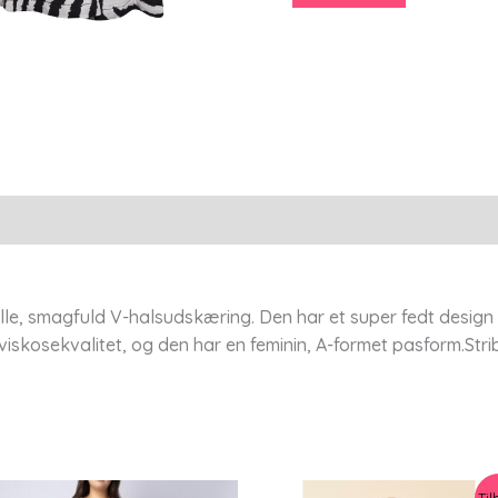
-
Chalou
antal
lle, smagfuld V-halsudskæring. Den har et super fedt design 
 viskosekvalitet, og den har en feminin, A-formet pasform.Stri
Til