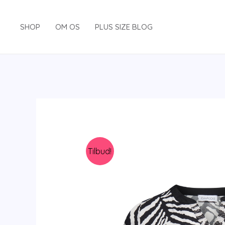
Gå
til
SHOP
OM OS
PLUS SIZE BLOG
indholdet
Tilbud!