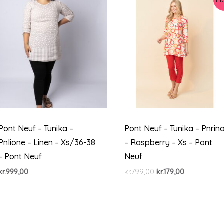
Pont Neuf – Tunika –
Pont Neuf – Tunika – Pnrin
Pnlione – Linen – Xs/36-38
– Raspberry – Xs – Pont
– Pont Neuf
Neuf
Den
Den
kr.
999,00
kr.
799,00
kr.
179,00
oprindelige
aktuelle
pris
pris
var:
er:
kr.799,00.
kr.179,00.