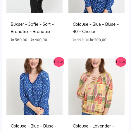
Bukser – Sofie – Sort –
Cblouse – Blue – Bluse –
Brandtex – Brandtex
40 – Choise
Prisinterval:
Den
Den
kr.
380,00
–
kr.
400,00
kr.
499,00
kr.
200,00
kr.380,00
oprindelige
aktuelle
til
pris
pris
kr.400,00
var:
er:
kr.499,00.
kr.200,00.
Tilbud!
Tilbud!
Cblouse – Blue – Bluse –
Cblouse – Lavender –