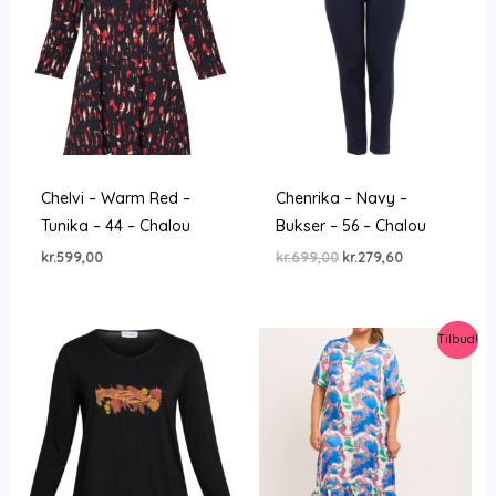
Chelvi – Warm Red –
Chenrika – Navy –
Tunika – 44 – Chalou
Bukser – 56 – Chalou
Den
Den
kr.
599,00
kr.
699,00
kr.
279,60
oprindelige
aktuelle
pris
pris
var:
er:
kr.699,00.
kr.279,60.
Tilbud!