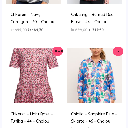
Chkaren – Navy –
Chkenny – Burned Red –
Cardigan – 60 – Chalou
Bluse – 44 – Chalou
Den
Den
Den
Den
kr.
699,00
kr.
489,30
kr.
699,00
kr.
349,50
oprindelige
aktuelle
oprindelige
aktuelle
pris
pris
pris
pris
var:
er:
var:
er:
kr.699,00.
kr.489,30.
kr.699,00.
kr.349,50.
Tilbud!
Tilbud!
Chkersti – Light Rose –
Chlaila – Sapphire Blue –
Tunika – 44 – Chalou
Skjorte – 46 – Chalou