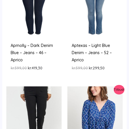
Apmolly – Dark Denim
Aptexas – Light Blue
Blue – Jeans – 46 –
Denim – Jeans – 52 –
Aprico
Aprico
Den
Den
Den
Den
kr.
599,00
kr.
419,30
kr.
599,00
kr.
299,50
oprindelige
aktuelle
oprindelige
aktuelle
pris
pris
pris
pris
var:
er:
var:
er:
kr.599,00.
kr.419,30.
kr.599,00.
kr.299,50.
Tilbud!