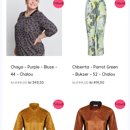
Tilbud!
Tilbud!
Chaya – Purple – Bluse –
Chberrta – Parrot Green
44 – Chalou
– Bukser – 52 – Chalou
Den
Den
Den
Den
kr.
699,00
kr.
349,50
kr.
599,00
kr.
419,30
oprindelige
aktuelle
oprindelige
aktuelle
pris
pris
pris
pris
var:
er:
var:
er:
kr.699,00.
kr.349,50.
kr.599,00.
kr.419,30.
Tilbud!
Tilbud!