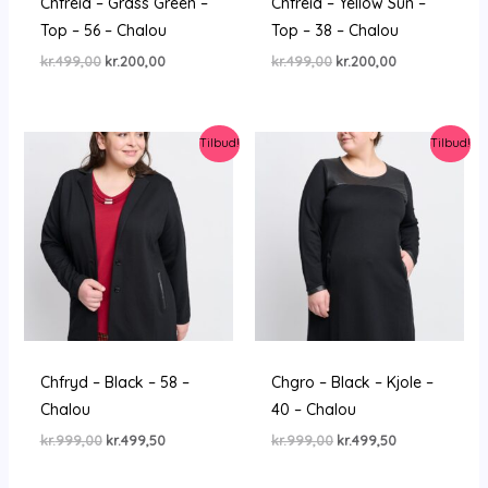
Chfreia – Grass Green –
Chfreia – Yellow Sun –
Top – 56 – Chalou
Top – 38 – Chalou
Den
Den
Den
Den
kr.
499,00
kr.
200,00
kr.
499,00
kr.
200,00
oprindelige
aktuelle
oprindelige
aktuelle
pris
pris
pris
pris
var:
er:
var:
er:
kr.499,00.
kr.200,00.
kr.499,00.
kr.200,00.
Tilbud!
Tilbud!
Chfryd – Black – 58 –
Chgro – Black – Kjole –
Chalou
40 – Chalou
Den
Den
Den
Den
kr.
999,00
kr.
499,50
kr.
999,00
kr.
499,50
oprindelige
aktuelle
oprindelige
aktuelle
pris
pris
pris
pris