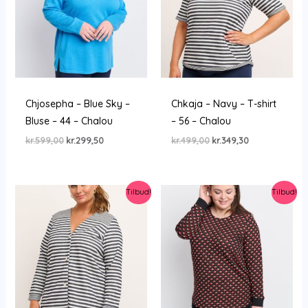
Chjosepha – Blue Sky –
Chkaja – Navy – T-shirt
Bluse – 44 – Chalou
– 56 – Chalou
Den
Den
Den
Den
kr.
599,00
kr.
299,50
kr.
499,00
kr.
349,30
oprindelige
aktuelle
oprindelige
aktuelle
pris
pris
pris
pris
var:
er:
var:
er:
kr.599,00.
kr.299,50.
kr.499,00.
kr.349,30.
Tilbud!
Tilbud!