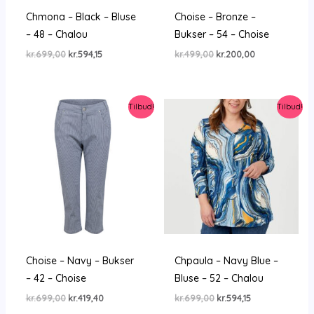
Chmona – Black – Bluse
Choise – Bronze –
– 48 – Chalou
Bukser – 54 – Choise
Den
Den
Den
Den
kr.
699,00
kr.
594,15
kr.
499,00
kr.
200,00
oprindelige
aktuelle
oprindelige
aktuelle
pris
pris
pris
pris
var:
er:
var:
er:
kr.699,00.
kr.594,15.
kr.499,00.
kr.200,00.
Tilbud!
Tilbud!
Choise – Navy – Bukser
Chpaula – Navy Blue –
– 42 – Choise
Bluse – 52 – Chalou
Den
Den
Den
Den
kr.
699,00
kr.
419,40
kr.
699,00
kr.
594,15
oprindelige
aktuelle
oprindelige
aktuelle