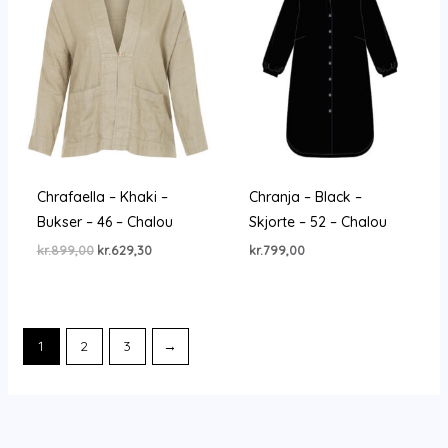
Chrafaella – Khaki –
Chranja – Black –
Bukser – 46 – Chalou
Skjorte – 52 – Chalou
Den
Den
kr.
899,00
kr.
629,30
kr.
799,00
oprindelige
aktuelle
pris
pris
var:
er:
kr.899,00.
kr.629,30.
1
2
3
→