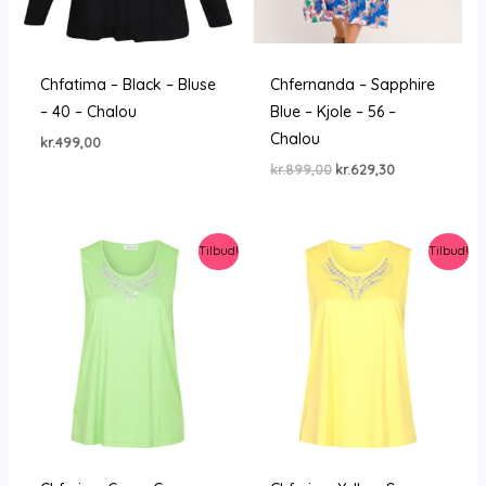
Chfatima – Black – Bluse
Chfernanda – Sapphire
– 40 – Chalou
Blue – Kjole – 56 –
Chalou
kr.
499,00
Den
Den
kr.
899,00
kr.
629,30
oprindelige
aktuelle
pris
pris
var:
er:
kr.899,00.
kr.629,30.
Tilbud!
Tilbud!