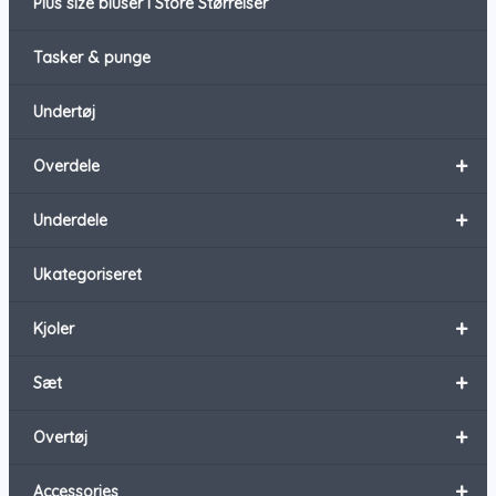
Plus size bluser i Store Størrelser
Tasker & punge
Undertøj
+
Overdele
+
Underdele
Ukategoriseret
+
Kjoler
+
Sæt
+
Overtøj
+
Accessories