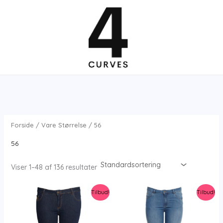
Gå
til
indholdet
Forside
/ Vare Størrelse / 56
56
Viser 1–48 af 136 resultater
Tilbud!
Tilbud!