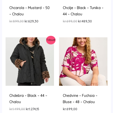
Chcarola – Mustard – 50
Chcilje – Black – Tunika –
– Chalou
44 – Chalou
Den
Den
Den
Den
kr.
899,00
kr.
629,30
kr.
699,00
kr.
489,30
oprindelige
aktuelle
oprindelige
aktuelle
pris
pris
pris
pris
var:
er:
var:
er:
kr.899,00.
kr.629,30.
kr.699,00.
kr.489,30.
Tilbud!
Chdebra – Black – 44 –
Chedvine – Fuchsia –
Chalou
Bluse – 48 – Chalou
Den
Den
kr.
1.499,00
kr.
1.274,15
kr.
699,00
oprindelige
aktuelle