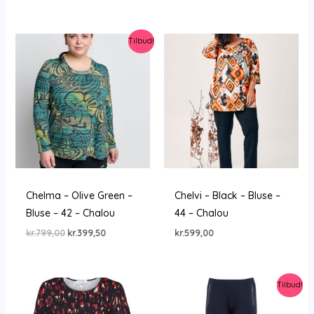
pris
pris
var:
er:
kr.1.499,00.
kr.1.274,15.
Tilbud!
Chelma – Olive Green –
Chelvi – Black – Bluse –
Bluse – 42 – Chalou
44 – Chalou
Den
Den
kr.
799,00
kr.
399,50
kr.
599,00
oprindelige
aktuelle
pris
pris
var:
er:
kr.799,00.
kr.399,50.
Tilbud!