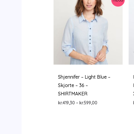
Shjennifer – Light Blue –
Skjorte – 36 –
SHIRTMAKER
Prisinterval:
kr.
419,30
–
kr.
599,00
kr.419,30
til
kr.599,00