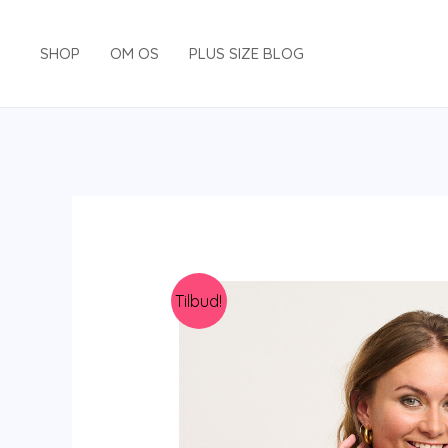
Gå
til
SHOP
OM OS
PLUS SIZE BLOG
indholdet
Tilbud!