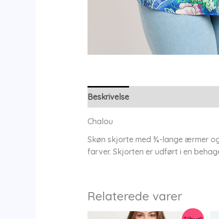
Beskrivelse
Yderligere information
Chalou
Skøn skjorte med ¾-lange ærmer og k
farver. Skjorten er udført i en beh
Relaterede varer
Tilbud!