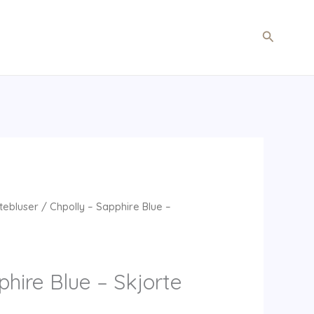
Søg
tebluser
/ Chpolly – Sapphire Blue –
phire Blue – Skjorte