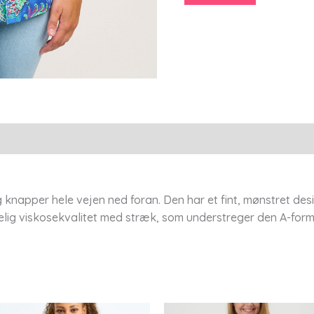
54
-
Chalou
antal
napper hele vejen ned foran. Den har et fint, mønstret des
agelig viskosekvalitet med stræk, som understreger den A-f