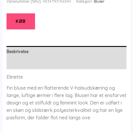
Varenummer (SKU):
48347143766344
Kategori:
Bluser
Mandarin
Orange
-
KØB
Bluse
-
36
-
Beskrivelse
Elinette
Yderligere information
antal
Elinette
Fin bluse med en flatterende V-halsudskæring og
lange, luftige ærmer i flere lag. Blusen har et ensfarvet
design og et stilfuldt og feminint look. Den er udført i
en skøn og slidstærk polyesterkvalitet og har en lige
pasform, der falder flot ned langs ove