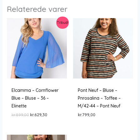
Relaterede varer
Tilbud!
Elcamma – Cornflower
Pont Neuf – Bluse –
Blue – Bluse – 36 –
Pnrosalina – Toffee –
Elinette
M/42-44 – Pont Neuf
Den
Den
kr.
899,00
kr.
629,30
kr.
799,00
oprindelige
aktuelle
pris
pris
var:
er:
kr.899,00.
kr.629,30.