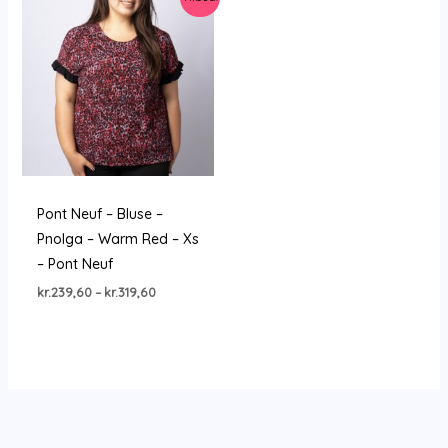
Pont Neuf – Bluse –
Pnolga – Warm Red – Xs
– Pont Neuf
Prisinterval:
kr.
239,60
–
kr.
319,60
kr.239,60
til
kr.319,60