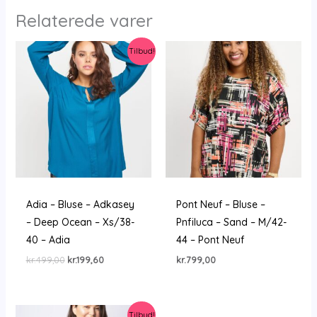
Relaterede varer
Tilbud!
Adia – Bluse – Adkasey
Pont Neuf – Bluse –
– Deep Ocean – Xs/38-
Pnfiluca – Sand – M/42-
40 – Adia
44 – Pont Neuf
Den
Den
kr.
499,00
kr.
199,60
kr.
799,00
oprindelige
aktuelle
pris
pris
var:
er:
kr.499,00.
kr.199,60.
Tilbud!