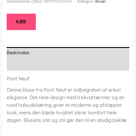
Varenummer (SKU):
48317701226824
Kategori:
Bluser
Bluse
-
Pnnelly
KØB
-
Denim
Blue
-
Beskrivelse
2xl/52
Yderligere information
-
Pont
Pont Neuf
Neuf
Denne bluse fra Pont Neuf er indbegrebet af enkel
antal
elegance. Det rene design med trekvartærmer og en
rund halsudskæring giver et moderne og afslappet
look, mens den bløde kvalitet sikrer komfort hele
dagen. Blusens snit og stil gør den til en alsidig beklæ