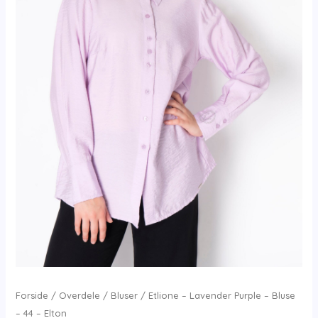
Forside
/
Overdele
/
Bluser
/ Etlione – Lavender Purple – Bluse
– 44 – Elton