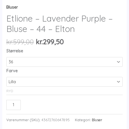
Bluser
Etlione – Lavender Purple –
Bluse – 44 – Elton
Den
Den
kr.
599,00
kr.
299,50
oprindelige
aktuelle
Størrelse
pris
pris
var:
er:
kr.599,00.
kr.299,50.
Farve
RYD
Etlione
-
Lavender
Varenummer (SKU):
43672760647895
Kategori:
Bluser
Purple