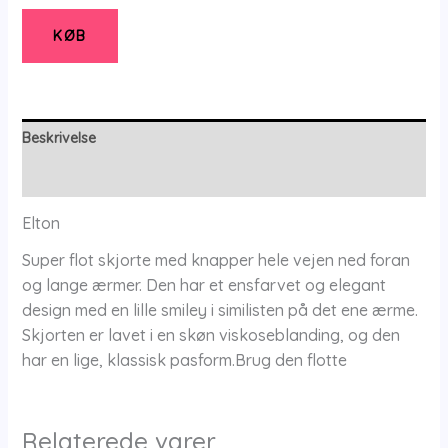
-
Bluse
KØB
-
44
-
Elton
Beskrivelse
antal
Yderligere information
Elton
Super flot skjorte med knapper hele vejen ned foran
og lange ærmer. Den har et ensfarvet og elegant
design med en lille smiley i similisten på det ene ærme.
Skjorten er lavet i en skøn viskoseblanding, og den
har en lige, klassisk pasform.Brug den flotte
Relaterede varer