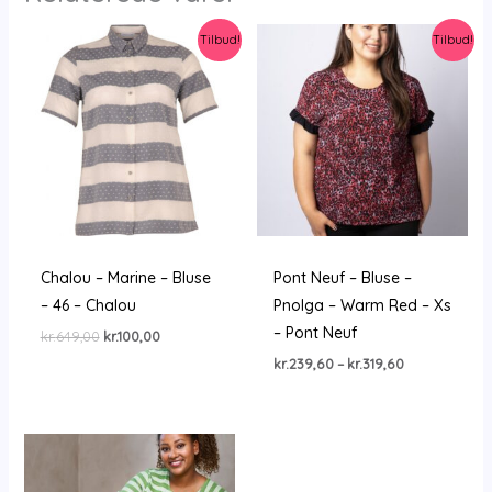
Tilbud!
Tilbud!
Chalou – Marine – Bluse
Pont Neuf – Bluse –
– 46 – Chalou
Pnolga – Warm Red – Xs
– Pont Neuf
Den
Den
kr.
649,00
kr.
100,00
oprindelige
aktuelle
Prisinterval:
kr.
239,60
–
kr.
319,60
pris
pris
kr.239,60
var:
er:
til
kr.649,00.
kr.100,00.
kr.319,60