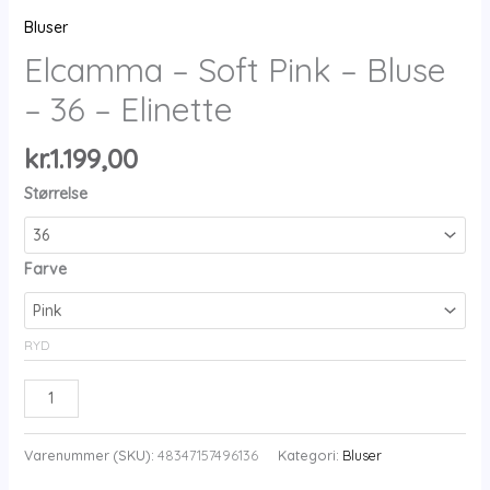
Bluser
Elcamma – Soft Pink – Bluse
– 36 – Elinette
kr.
1.199,00
Størrelse
Farve
RYD
Elcamma
-
Soft
Varenummer (SKU):
48347157496136
Kategori:
Bluser
Pink