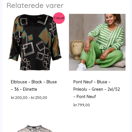
Relaterede varer
Tilbud!
Elblouse – Black – Bluse
Pont Neuf – Bluse –
– 36 – Elinette
Pnleolu – Green – 2xl/52
– Pont Neuf
Prisinterval:
kr.
200,00
–
kr.
250,00
kr.200,00
kr.
799,00
til
kr.250,00