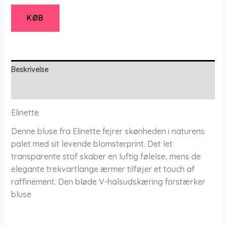
-
Bluse
KØB
-
36
-
Elinette
Beskrivelse
antal
Yderligere information
Elinette
Denne bluse fra Elinette fejrer skønheden i naturens
palet med sit levende blomsterprint. Det let
transparente stof skaber en luftig følelse, mens de
elegante trekvartlange ærmer tilføjer et touch af
raffinement. Den bløde V-halsudskæring forstærker
bluse