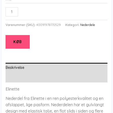
Elskirt
-
Black
Varenummer (SKU):
40091978170529
Kategori:
Nederdele
-
Nederdel
-
KØB
46
-
Elinette
antal
Beskrivelse
Yderligere information
Elinette
Nederdel fra Elinette i en ren polyesterkvalitet og en
afslappet, lige pasform. Nederdelen har et gulvlangt
design med elastisk talje, en flot slids i siden og flere