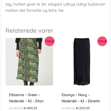
lag, hvilket giver et let, elegant udtryk.Udnyt balancen
mellem det formelle og lette. Ne
Relaterede varer
Tilbud!
Tilbud!
Etbasma – Green –
Elsonya – Navy –
Nederdel – 42 – Elton
Nederdel – 42 – Elinette
Den
Den
Den
Den
kr.
699,00
kr.
489,30
kr.
799,00
kr.
200,00