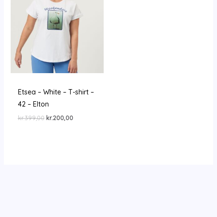
Etsea – White – T-shirt –
42 – Elton
Den
Den
kr.
399,00
kr.
200,00
oprindelige
aktuelle
pris
pris
var:
er:
kr.399,00.
kr.200,00.