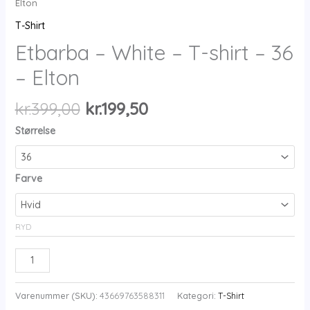
Elton
T-Shirt
Etbarba – White – T-shirt – 36
– Elton
Den
Den
kr.
399,00
kr.
199,50
oprindelige
aktuelle
Størrelse
pris
pris
var:
er:
kr.399,00.
kr.199,50.
Farve
RYD
Etbarba
-
White
Varenummer (SKU):
43669763588311
Kategori:
T-Shirt
-