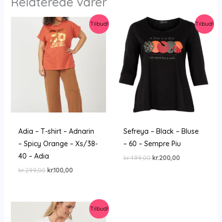
Relaterede varer
Tilbud!
Tilbud!
Adia – T-shirt – Adnarin
Sefreya – Black – Bluse
– Spicy Orange – Xs/38-
– 60 – Sempre Piu
40 – Adia
Den
Den
kr.
499,00
kr.
200,00
oprindelige
aktuelle
Den
Den
kr.
299,00
kr.
100,00
pris
pris
oprindelige
aktuelle
var:
er:
pris
pris
kr.499,00.
kr.200,00.
var:
er:
kr.299,00.
kr.100,00.
Tilbud!