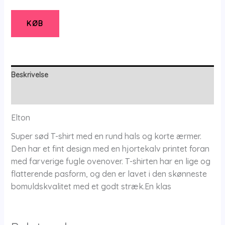
T-
shirt
KØB
-
36
-
Elton
Beskrivelse
antal
Yderligere information
Elton
Super sød T-shirt med en rund hals og korte ærmer.
Den har et fint design med en hjortekalv printet foran
med farverige fugle ovenover. T-shirten har en lige og
flatterende pasform, og den er lavet i den skønneste
bomuldskvalitet med et godt stræk.En klas