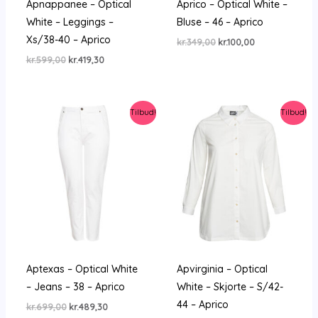
Apnappanee – Optical
Aprico – Optical White –
White – Leggings –
Bluse – 46 – Aprico
Xs/38-40 – Aprico
Den
Den
kr.
349,00
kr.
100,00
oprindelige
aktuelle
Den
Den
kr.
599,00
kr.
419,30
pris
pris
oprindelige
aktuelle
var:
er:
pris
pris
kr.349,00.
kr.100,00.
var:
er:
kr.599,00.
kr.419,30.
Tilbud!
Tilbud!
Aptexas – Optical White
Apvirginia – Optical
– Jeans – 38 – Aprico
White – Skjorte – S/42-
44 – Aprico
Den
Den
kr.
699,00
kr.
489,30
oprindelige
aktuelle