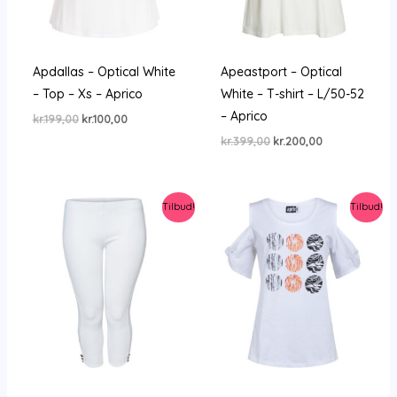
Apdallas – Optical White
Apeastport – Optical
– Top – Xs – Aprico
White – T-shirt – L/50-52
– Aprico
Den
Den
kr.
199,00
kr.
100,00
oprindelige
aktuelle
Den
Den
kr.
399,00
kr.
200,00
pris
pris
oprindelige
aktuelle
var:
er:
pris
pris
kr.199,00.
kr.100,00.
var:
er:
kr.399,00.
kr.200,00.
Tilbud!
Tilbud!