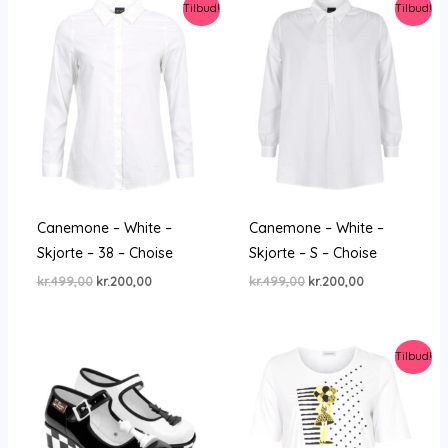
Tilbud!
Tilbud!
Canemone – White –
Canemone – White –
Skjorte – 38 – Choise
Skjorte – S – Choise
Den
Den
Den
Den
kr.
499,00
kr.
200,00
kr.
499,00
kr.
200,00
oprindelige
aktuelle
oprindelige
aktuelle
pris
pris
pris
pris
var:
er:
var:
er:
kr.499,00.
kr.200,00.
kr.499,00.
kr.200,00.
Tilbud!