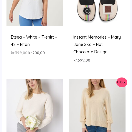
Etsea – White – T-shirt –
Instant Memories – Mary
42 – Elton
Jane Sko – Hot
Chocolate Design
Den
Den
kr.
399,00
kr.
200,00
oprindelige
aktuelle
kr.
699,00
pris
pris
var:
er:
kr.399,00.
kr.200,00.
Tilbud!