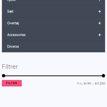
+
Sæt
+
Overtøj
+
Accessories
Diverse
Filtrer
FILTER
Pris:
kr.90
—
kr.1.200
i
ø
n
j
d
e