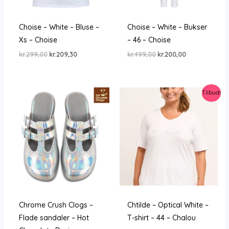
Choise – White – Bluse –
Choise – White – Bukser
Xs – Choise
– 46 – Choise
Den
Den
Den
Den
kr.
299,00
kr.
209,30
kr.
499,00
kr.
200,00
oprindelige
aktuelle
oprindelige
aktuelle
pris
pris
pris
pris
var:
er:
var:
er:
kr.299,00.
kr.209,30.
kr.499,00.
kr.200,00.
Tilbud!
Chrome Crush Clogs –
Chtilde – Optical White –
Flade sandaler – Hot
T-shirt – 44 – Chalou