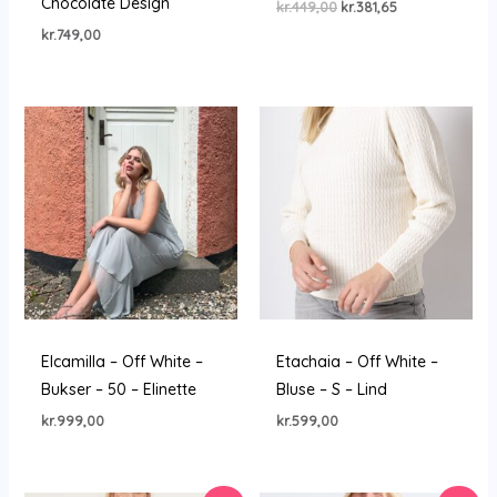
Chocolate Design
Den
Den
kr.
449,00
kr.
381,65
oprindelige
aktuelle
kr.
749,00
pris
pris
var:
er:
kr.449,00.
kr.381,65.
Elcamilla – Off White –
Etachaia – Off White –
Bukser – 50 – Elinette
Bluse – S – Lind
kr.
999,00
kr.
599,00