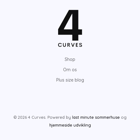
s
s
t
t
e
e
p
p
r
r
i
i
Shop
s
s
Om os
Plus size blog
© 2026 4 Curves. Powered by
last minute sommerhuse
og
hjemmeside udvikling