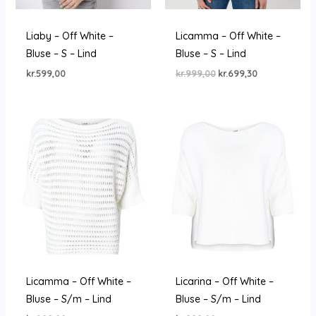
Liaby – Off White –
Licamma – Off White –
Bluse – S – Lind
Bluse – S – Lind
Den
Den
kr.
599,00
kr.
999,00
kr.
699,30
oprindelige
aktuelle
pris
pris
var:
er:
kr.999,00.
kr.699,30.
Licamma – Off White –
Licarina – Off White –
Bluse – S/m – Lind
Bluse – S/m – Lind