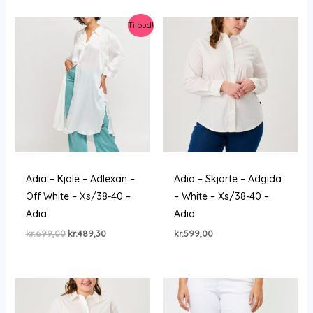
Tilbud!
Adia – Kjole – Adlexan –
Adia – Skjorte – Adgida
Off White – Xs/38-40 –
– White – Xs/38-40 –
Adia
Adia
Den
Den
kr.
699,00
kr.
489,30
kr.
599,00
oprindelige
aktuelle
pris
pris
var:
er:
kr.699,00.
kr.489,30.