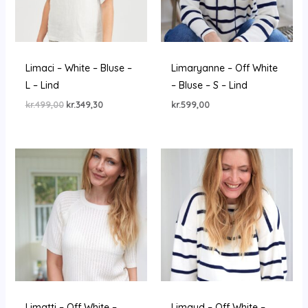
Limaci – White – Bluse –
Limaryanne – Off White
L – Lind
– Bluse – S – Lind
Den
Den
kr.
499,00
kr.
349,30
kr.
599,00
oprindelige
aktuelle
pris
pris
var:
er:
kr.499,00.
kr.349,30.
Limatti – Off White –
Limaud – Off White –