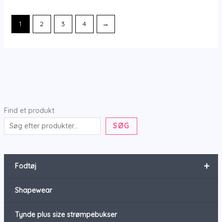
1
2
3
4
→
Find et produkt
SØG
+
Fodtøj
Shapewear
Tynde plus size strømpebukser