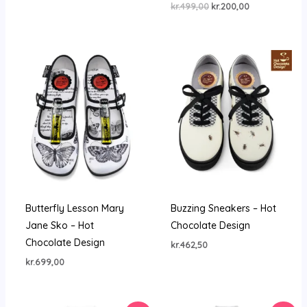
Den
Den
kr.
499,00
kr.
200,00
pris
pris
oprindelige
aktuelle
var:
er:
pris
pris
kr.699,00.
kr.489,30.
var:
er:
kr.499,00.
kr.200,00.
Butterfly Lesson Mary
Buzzing Sneakers – Hot
Jane Sko – Hot
Chocolate Design
Chocolate Design
kr.
462,50
kr.
699,00