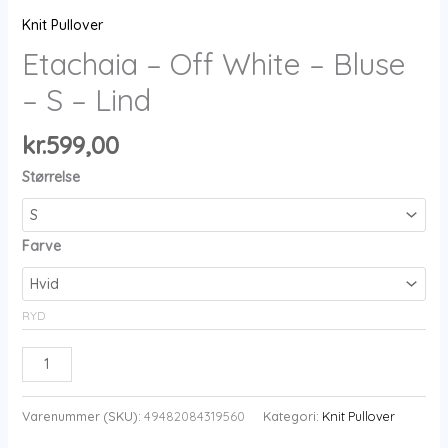
Knit Pullover
Etachaia – Off White – Bluse
– S – Lind
kr.
599,00
Størrelse
Farve
RYD
Etachaia
-
Off
Varenummer (SKU):
49482084319560
Kategori:
Knit Pullover
White