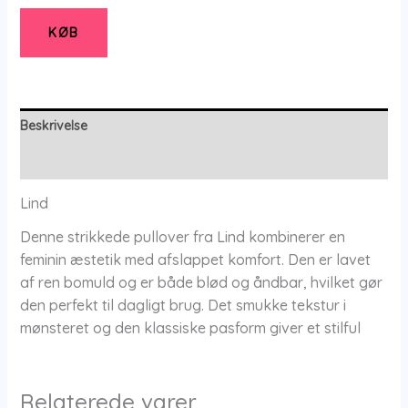
-
Bluse
KØB
-
S
-
Lind
Beskrivelse
antal
Yderligere information
Lind
Denne strikkede pullover fra Lind kombinerer en
feminin æstetik med afslappet komfort. Den er lavet
af ren bomuld og er både blød og åndbar, hvilket gør
den perfekt til dagligt brug. Det smukke tekstur i
mønsteret og den klassiske pasform giver et stilful
Relaterede varer