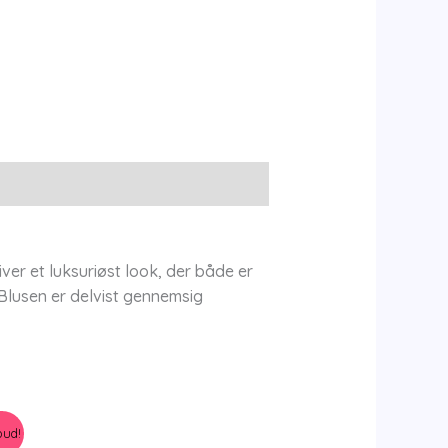
er et luksuriøst look, der både er
.Blusen er delvist gennemsig
bud!