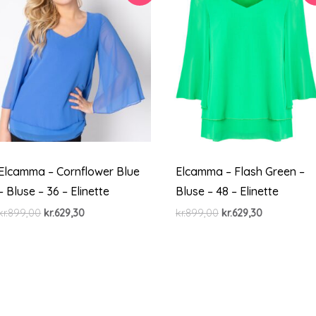
Elcamma – Cornflower Blue
Elcamma – Flash Green –
– Bluse – 36 – Elinette
Bluse – 48 – Elinette
Den
Den
Den
Den
kr.
899,00
kr.
629,30
kr.
899,00
kr.
629,30
oprindelige
aktuelle
oprindelige
aktuelle
pris
pris
pris
pris
var:
er:
var:
er:
kr.899,00.
kr.629,30.
kr.899,00.
kr.629,30.