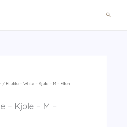
Søg
r
/ Etlolita – White – Kjole – M – Elton
te – Kjole – M –