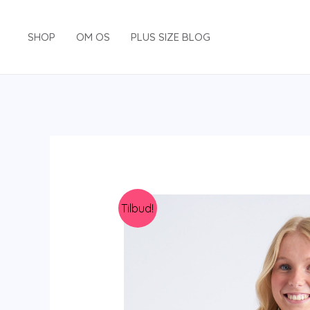
Gå
til
SHOP
OM OS
PLUS SIZE BLOG
indholdet
Tilbud!