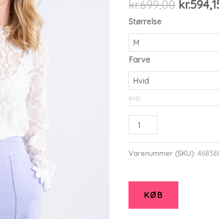
Den
kr.
699,00
kr.
594,1
oprinde
Størrelse
pris
var:
kr.699,0
Farve
RYD
Etlolita
-
White
Varenummer (SKU):
46838
-
Kjole
-
KØB
M
-