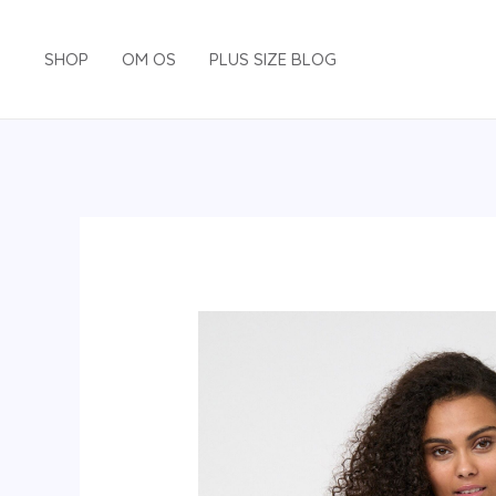
Gå
til
SHOP
OM OS
PLUS SIZE BLOG
indholdet