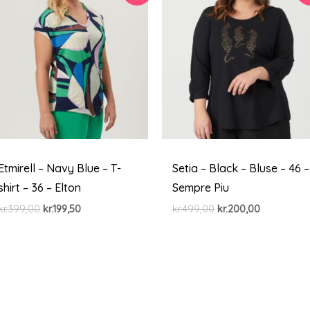
Etmirell – Navy Blue – T-
Setia – Black – Bluse – 46 –
shirt – 36 – Elton
Sempre Piu
Den
Den
Den
Den
kr.
399,00
kr.
199,50
kr.
499,00
kr.
200,00
oprindelige
aktuelle
oprindelige
aktuelle
pris
pris
pris
pris
var:
er:
var:
er:
kr.399,00.
kr.199,50.
kr.499,00.
kr.200,00.