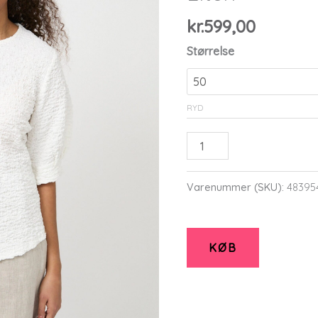
kr.
599,00
Størrelse
RYD
Etbecca
-
Vanilla
Varenummer (SKU):
48395
-
Bluse
-
KØB
36
-
Elton