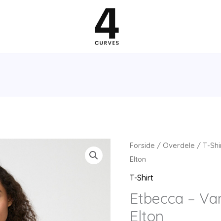
Forside
/
Overdele
/
T-Shi
Elton
T-Shirt
Etbecca – Van
Elton