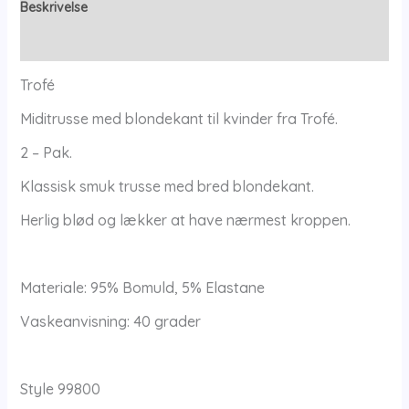
Trofé
Beskrivelse
-
Yderligere information
Trofé
antal
Trofé
Miditrusse med blondekant til kvinder fra Trofé.
2 – Pak.
Klassisk smuk trusse med bred blondekant.
Herlig blød og lækker at have nærmest kroppen.
Materiale: 95% Bomuld, 5% Elastane
Vaskeanvisning: 40 grader
Style 99800