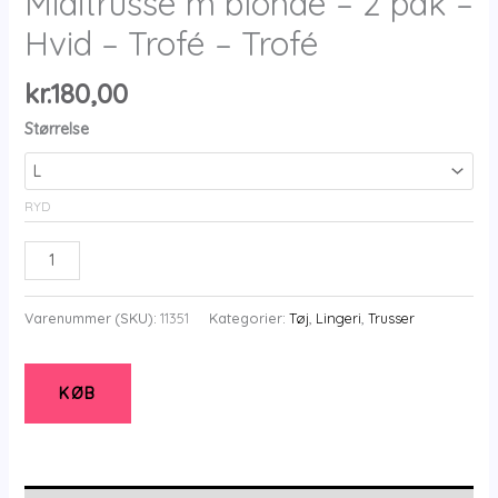
Miditrusse m blonde – 2 pak –
Hvid – Trofé – Trofé
kr.
180,00
Størrelse
RYD
Miditrusse
m
blonde
Varenummer (SKU):
11351
Kategorier:
Tøj
,
Lingeri
,
Trusser
-
2
pak
KØB
-
Hvid
-