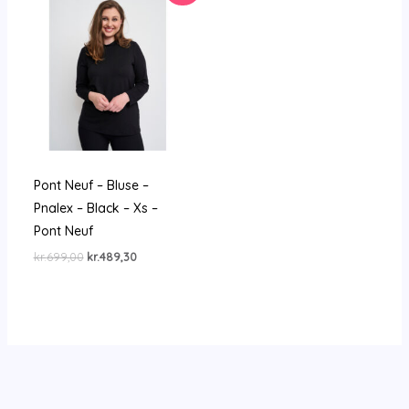
Pont Neuf – Bluse –
Pnalex – Black – Xs –
Pont Neuf
Den
Den
kr.
699,00
kr.
489,30
oprindelige
aktuelle
pris
pris
var:
er:
kr.699,00.
kr.489,30.