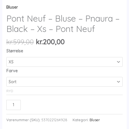
Bluser
Pont Neuf – Bluse – Pnaura –
Black – Xs – Pont Neuf
Den
Den
kr.
599,00
kr.
200,00
oprindelige
aktuelle
Størrelse
pris
pris
var:
er:
kr.599,00.
kr.200,00.
Farve
RYD
Pont
Neuf
-
Varenummer (SKU):
5370221264928
Kategori:
Bluser
Bluse