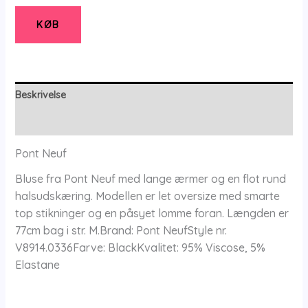
-
Pnaura
KØB
-
Black
-
Xs
Beskrivelse
-
Yderligere information
Pont
Neuf
Pont Neuf
antal
Bluse fra Pont Neuf med lange ærmer og en flot rund
halsudskæring. Modellen er let oversize med smarte
top stikninger og en påsyet lomme foran. Længden er
77cm bag i str. M.Brand: Pont NeufStyle nr.
V8914.0336Farve: BlackKvalitet: 95% Viscose, 5%
Elastane