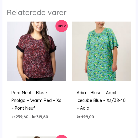
Relaterede varer
Tilbud!
Pont Neuf – Bluse –
Adia – Bluse – Adpil –
Pnolga – Warm Red – Xs
Icecube Blue – Xs/38-40
– Pont Neuf
– Adia
Prisinterval:
kr.
239,60
–
kr.
319,60
kr.
499,00
kr.239,60
til
kr.319,60