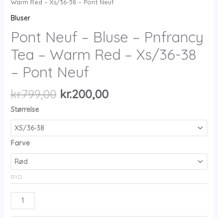
Warm Red – Xs/36-38 – Pont Neuf
Bluser
Pont Neuf – Bluse – Pnfrancy
Tea – Warm Red – Xs/36-38
– Pont Neuf
Den
Den
kr.
799,00
kr.
200,00
oprindelige
aktuelle
Størrelse
pris
pris
var:
er:
kr.799,00.
kr.200,00.
Farve
RYD
Pont
Neuf