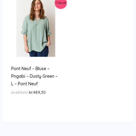
Tilbud!
Pont Neuf – Bluse –
Pngabi – Dusty Green –
L – Pont Neuf
Den
Den
kr.
699,00
kr.
489,30
oprindelige
aktuelle
pris
pris
var:
er:
kr.699,00.
kr.489,30.