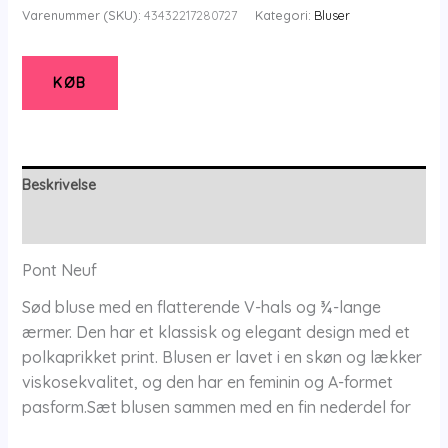
-
Varenummer (SKU):
43432217280727
Kategori:
Bluser
Bluse
-
Pnfrancy
KØB
Tea
-
Warm
Red
Beskrivelse
-
Yderligere information
Xs/36-
38
Pont Neuf
-
Sød bluse med en flatterende V-hals og ¾-lange
Pont
ærmer. Den har et klassisk og elegant design med et
Neuf
polkaprikket print. Blusen er lavet i en skøn og lækker
antal
viskosekvalitet, og den har en feminin og A-formet
pasform.Sæt blusen sammen med en fin nederdel for