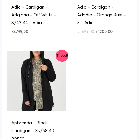
Adia – Cardigan –
Adia – Cardigan –
Adgloria – Off White –
Adadia – Orange Rust –
S/42-44 – Adia
S – Adia
Den
Den
kr.
749,00
kr.
699,00
kr.
200,00
oprindelige
aktuelle
pris
pris
var:
er:
kr.699,00.
kr.200,00.
Tilbud!
Apbrenda – Black –
Cardigan – Xs/38-40 –
Aprico