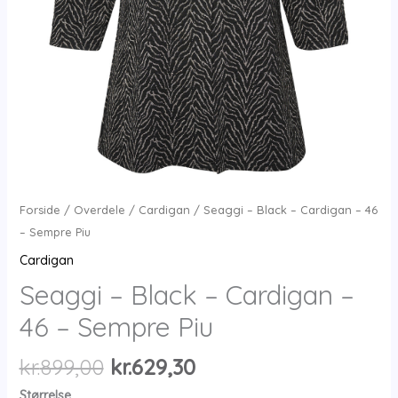
Forside
/
Overdele
/
Cardigan
/ Seaggi – Black – Cardigan – 46
– Sempre Piu
Cardigan
Seaggi – Black – Cardigan –
46 – Sempre Piu
Den
Den
kr.
899,00
kr.
629,30
oprindelige
aktuelle
Størrelse