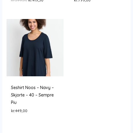
oprindelige
aktuelle
pris
pris
var:
er:
kr.599,00.
kr.419,30.
Seshirt Noos – Navy –
Skjorte – 40 – Sempre
Piu
kr.
449,00