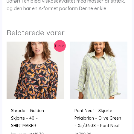
udført i en blød viskosekvalitet med masser af stræk,
og den har en A-formet pasform.Denne enkle
Relaterede varer
Tilbud!
Shroda – Golden –
Pont Neuf – Skjorte –
Skjorte – 40 –
Pnlalorian – Olive Green
SHIRTMAKER
– Xs/36-38 – Pont Neuf
Den
Den
kr.
599,00
kr.
419,30
kr.
799,00