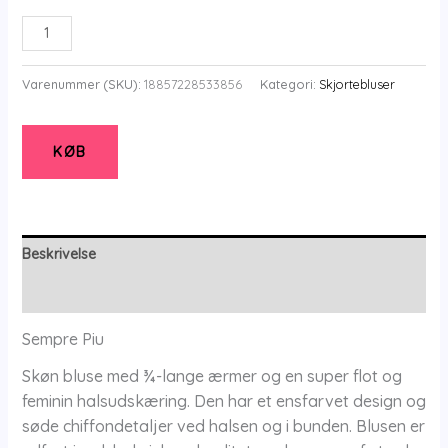
Seshirt
Noos
-
Varenummer (SKU):
18857228533856
Kategori:
Skjortebluser
Black
-
Bluse
KØB
-
54
-
Sempre
Beskrivelse
Piu
Yderligere information
antal
Sempre Piu
Skøn bluse med ¾-lange ærmer og en super flot og
feminin halsudskæring. Den har et ensfarvet design og
søde chiffondetaljer ved halsen og i bunden. Blusen er