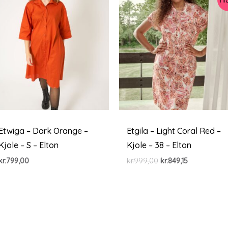
Etwiga – Dark Orange –
Etgila – Light Coral Red –
Kjole – S – Elton
Kjole – 38 – Elton
Den
Den
kr.
799,00
kr.
999,00
kr.
849,15
oprindelige
aktuelle
pris
pris
var:
er:
kr.999,00.
kr.849,15.