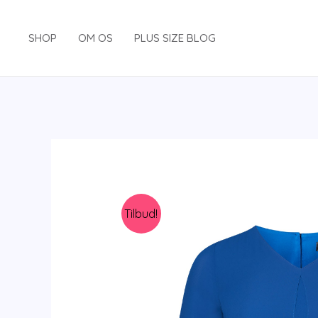
Gå
til
SHOP
OM OS
PLUS SIZE BLOG
indholdet
Tilbud!