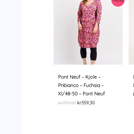
Pont Neuf – Kjole –
Pnbianco – Fuchsia –
Xl/48-50 – Pont Neuf
Den
Den
kr.
799,00
kr.
559,30
oprindelige
aktuelle
pris
pris
var:
er:
kr.799,00.
kr.559,30.