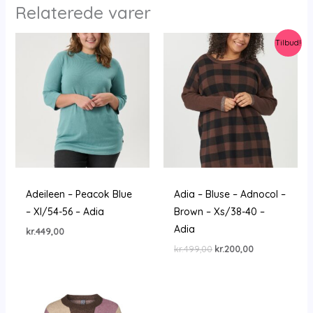
Relaterede varer
Tilbud!
Adeileen – Peacok Blue
Adia – Bluse – Adnocol –
– Xl/54-56 – Adia
Brown – Xs/38-40 –
Adia
kr.
449,00
Den
Den
kr.
499,00
kr.
200,00
oprindelige
aktuelle
pris
pris
var:
er:
kr.499,00.
kr.200,00.