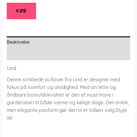
-
Bluse
KØB
-
2xl
-
Lind
Beskrivelse
antal
Yderligere information
Lind
Denne strikkede pullover fra Lind er designet med
fokus på komfort og alsidighed. Med sin lette og
åndbare bomuldskvalitet er den et must-have i
garderoben til både varme og kølige dage. Den enkle,
men elegante pasform gør den til et tidløst valg.Style
de