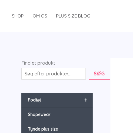
Gå
til
SHOP
OM OS
PLUS SIZE BLOG
indholdet
Find et produkt
SØG
+
Fodtøj
Shapewear
Tynde plus size