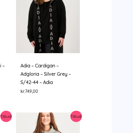
i –
Adia – Cardigan –
Adgloria – Silver Grey –
S/42-44 – Adia
kr.
749,00
le
40.
Tilbud!
Tilbud!