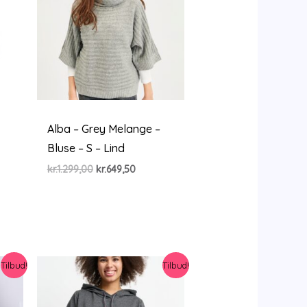
Alba – Grey Melange –
Bluse – S – Lind
Den
Den
kr.
1.299,00
kr.
649,50
oprindelige
aktuelle
pris
pris
var:
er:
kr.1.299,00.
kr.649,50.
le
30.
Tilbud!
Tilbud!