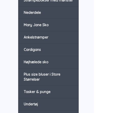
Strømpebukser med mønster
Nederdele
Mary Jane Sko
Ankelstrømper
Cardigans
Højhælede sko
Plus size bluser i Store
Størrelser
Tasker & punge
Undertøj