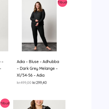
Tilbud!
 –
Adia – Bluse – Adhubba
–
– Dark Grey Melange –
Xl/54-56 – Adia
Den
Den
kr.
499,00
kr.
299,40
oprindelige
aktuelle
pris
pris
var:
er:
kr.499,00.
kr.299,40.
Tilbud!