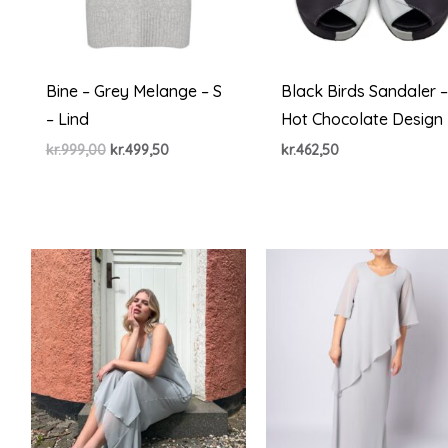
Bine – Grey Melange – S
Black Birds Sandaler 
– Lind
Hot Chocolate Design
Den
Den
kr.
999,00
kr.
499,50
kr.
462,50
oprindelige
aktuelle
pris
pris
var:
er:
kr.999,00.
kr.499,50.