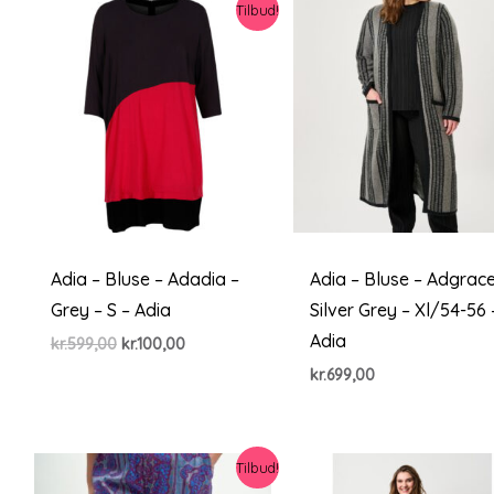
Tilbud!
Adia – Bluse – Adadia –
Adia – Bluse – Adgrace
Grey – S – Adia
Silver Grey – Xl/54-56 
Adia
Den
Den
kr.
599,00
kr.
100,00
oprindelige
aktuelle
kr.
699,00
pris
pris
var:
er:
kr.599,00.
kr.100,00.
Tilbud!