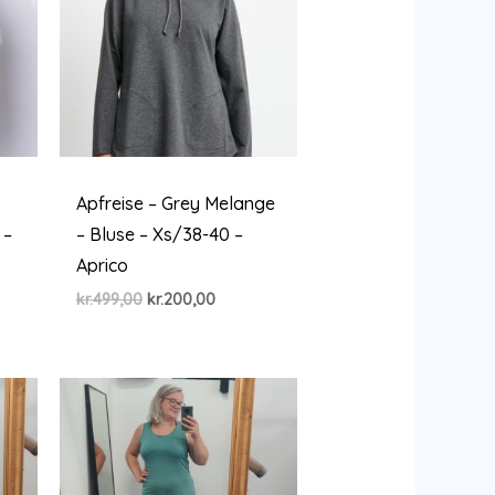
Apfreise – Grey Melange
 –
– Bluse – Xs/38-40 –
Aprico
Den
Den
kr.
499,00
kr.
200,00
le
oprindelige
aktuelle
pris
pris
var:
er:
,00.
kr.499,00.
kr.200,00.