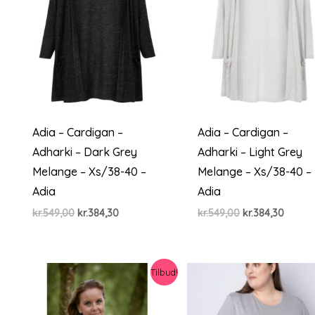
Adia – Cardigan –
Adia – Cardigan –
Adharki – Dark Grey
Adharki – Light Grey
Melange – Xs/38-40 –
Melange – Xs/38-40 –
Adia
Adia
Den
Den
Den
Den
kr.
549,00
kr.
384,30
kr.
549,00
kr.
384,30
oprindelige
aktuelle
oprindelige
aktuel
pris
pris
pris
pris
var:
er:
var:
er:
kr.549,00.
kr.384,30.
kr.549,00.
kr.384,
Tilbud!