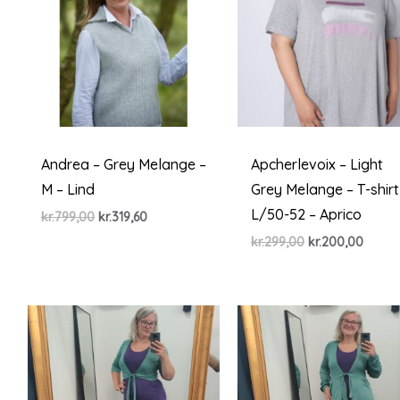
Andrea – Grey Melange –
Apcherlevoix – Light
M – Lind
Grey Melange – T-shirt
L/50-52 – Aprico
Den
Den
kr.
799,00
kr.
319,60
oprindelige
aktuelle
Den
Den
kr.
299,00
kr.
200,00
pris
pris
oprindelige
aktuel
var:
er:
pris
pris
kr.799,00.
kr.319,60.
var:
er:
kr.299,00.
kr.200