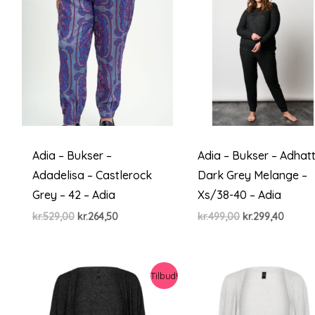
Adia – Bukser –
Adia – Bukser – Adhatt
Adadelisa – Castlerock
Dark Grey Melange –
Grey – 42 – Adia
Xs/38-40 – Adia
Den
Den
Den
Den
kr.
529,00
kr.
264,50
kr.
499,00
kr.
299,40
oprindelige
aktuelle
oprindelige
aktuel
pris
pris
pris
pris
var:
er:
var:
er:
kr.529,00.
kr.264,50.
kr.499,00.
kr.299,
Tilbud!