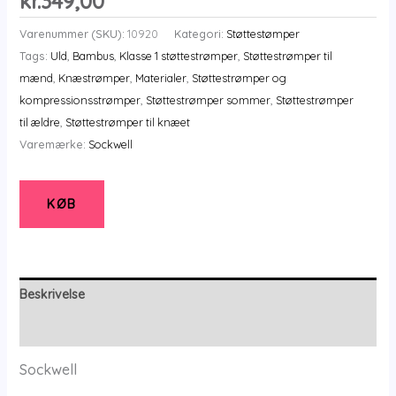
kr.
349,00
Varenummer (SKU):
10920
Kategori:
Støttestømper
Tags:
Uld
,
Bambus
,
Klasse 1 støttestrømper
,
Støttestrømper til
mænd
,
Knæstrømper
,
Materialer
,
Støttestrømper og
kompressionsstrømper
,
Støttestrømper sommer
,
Støttestrømper
til ældre
,
Støttestrømper til knæet
Varemærke:
Sockwell
KØB
Beskrivelse
Yderligere information
Sockwell