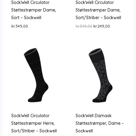
SockWell Circulator
SockWell Circulator
Støttestrømper Dame,
Støttestrømper Dame,
Sort – Sockwell
Sort/Striber – Sockwell
Den
Den
kr.
349,00
kr.
349,00
kr.
249,00
oprindelige
aktuelle
pris
pris
var:
er:
kr.349,00.
kr.249,00.
SockWell Circulator
SockWell Damask
Støttestrømper Herre,
Støttestrømper, Dame –
Sort/Striber – Sockwell
Sockwell