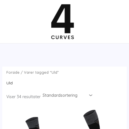
Gå
til
indholdet
Forside
/ Varer tagged “Uld”
Uld
Viser 34 resultater