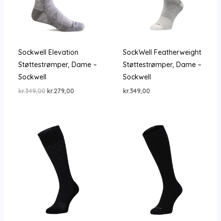
Sockwell Elevation
SockWell Featherweight
Støttestrømper, Dame –
Støttestrømper, Dame –
Sockwell
Sockwell
Den
Den
kr.
349,00
kr.
279,00
kr.
349,00
oprindelige
aktuelle
pris
pris
var:
er:
kr.349,00.
kr.279,00.