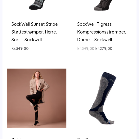
SockWell Sunset Stripe
SockWell Tigress
Støttestrømper, Herre,
Kompressionsstrømper,
Sort – Sockwell
Dame – Sockwell
Den
Den
kr.
349,00
kr.
349,00
kr.
279,00
oprindelige
aktuelle
pris
pris
var:
er:
kr.349,00.
kr.279,00.