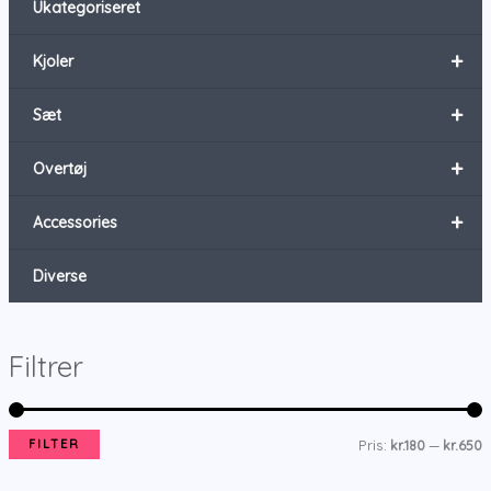
Ukategoriseret
+
Kjoler
+
Sæt
+
Overtøj
+
Accessories
Diverse
Filtrer
FILTER
Pris:
kr.180
—
kr.650
i
ø