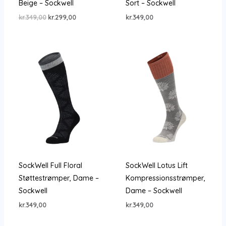
Beige – Sockwell
Sort – Sockwell
Den
Den
kr.
349,00
kr.
299,00
kr.
349,00
oprindelige
aktuelle
pris
pris
var:
er:
kr.349,00.
kr.299,00.
SockWell Full Floral
SockWell Lotus Lift
Støttestrømper, Dame –
Kompressionsstrømper,
Sockwell
Dame – Sockwell
kr.
349,00
kr.
349,00