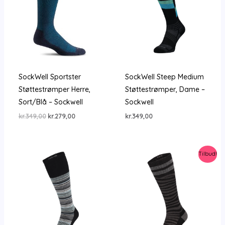
SockWell Sportster
SockWell Steep Medium
Støttestrømper Herre,
Støttestrømper, Dame –
Sort/Blå – Sockwell
Sockwell
Den
Den
kr.
349,00
kr.
279,00
kr.
349,00
oprindelige
aktuelle
pris
pris
var:
er:
kr.349,00.
kr.279,00.
Tilbud!