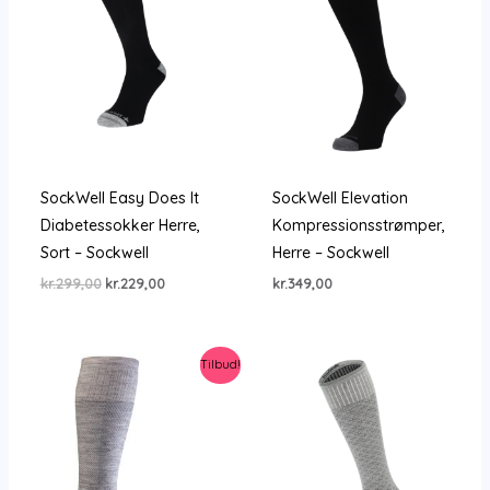
SockWell Easy Does It
SockWell Elevation
Diabetessokker Herre,
Kompressionsstrømper,
Sort – Sockwell
Herre – Sockwell
Den
Den
kr.
299,00
kr.
229,00
kr.
349,00
oprindelige
aktuelle
pris
pris
var:
er:
kr.299,00.
kr.229,00.
Tilbud!