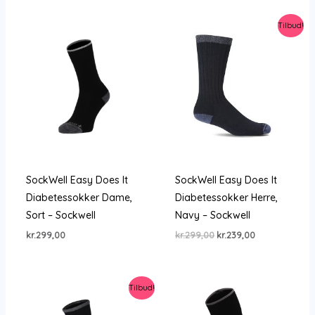
Tilbud!
SockWell Easy Does It
SockWell Easy Does It
Diabetessokker Dame,
Diabetessokker Herre,
Sort – Sockwell
Navy – Sockwell
Den
Den
kr.
299,00
kr.
299,00
kr.
239,00
oprindelige
aktuelle
pris
pris
var:
er:
kr.299,00.
kr.239,00.
Tilbud!