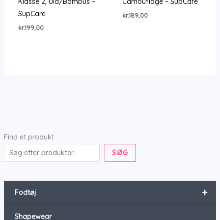
Klasse 2, Uld/Bambus –
Camouflage – SupCare
SupCare
kr.
189,00
kr.
199,00
Find et produkt
SØG
+
Fodtøj
Shapewear