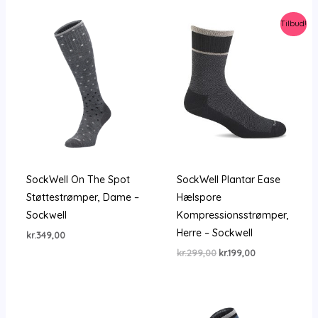
Tilbud!
SockWell On The Spot
SockWell Plantar Ease
Støttestrømper, Dame –
Hælspore
Sockwell
Kompressionsstrømper,
Herre – Sockwell
kr.
349,00
Den
Den
kr.
299,00
kr.
199,00
oprindelige
aktuelle
pris
pris
var:
er:
kr.299,00.
kr.199,00.