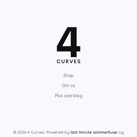
n
j
d
e
s
s
t
t
e
e
p
p
r
r
i
i
Shop
s
s
Om os
Plus size blog
© 2026 4 Curves. Powered by
last minute sommerhuse
og