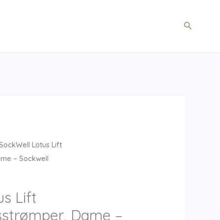
Søg
SockWell Lotus Lift
me – Sockwell
s Lift
sstrømper, Dame –