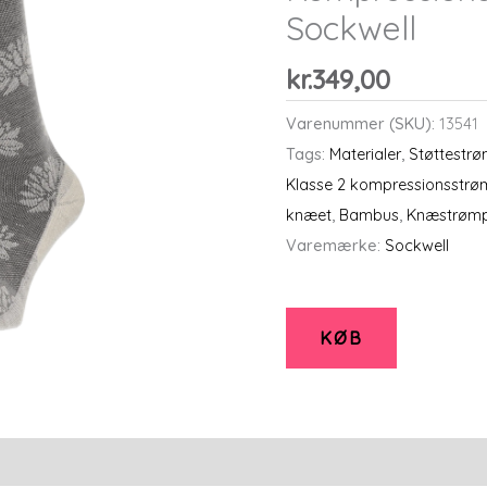
Sockwell
kr.
349,00
Varenummer (SKU):
13541
Tags:
Materialer
,
Støttestr
Klasse 2 kompressionsstrø
knæet
,
Bambus
,
Knæstrøm
Varemærke:
Sockwell
KØB