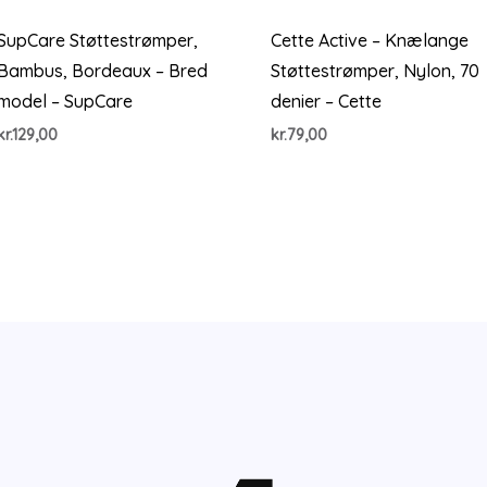
SupCare Støttestrømper,
Cette Active – Knælange
Bambus, Bordeaux – Bred
Støttestrømper, Nylon, 70
model – SupCare
denier – Cette
kr.
129,00
kr.
79,00