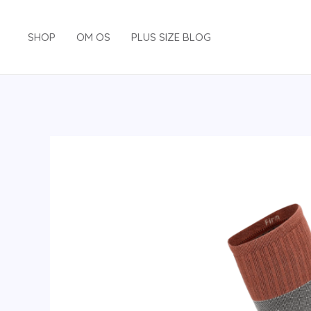
Gå
til
SHOP
OM OS
PLUS SIZE BLOG
indholdet