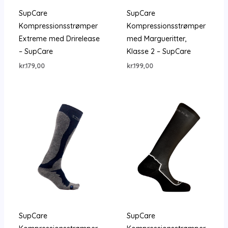
SupCare
SupCare
Kompressionsstrømper
Kompressionsstrømper
Extreme med Drirelease
med Margueritter,
– SupCare
Klasse 2 – SupCare
kr.
179,00
kr.
199,00
SupCare
SupCare