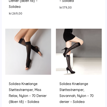
Denier (åben tå) –
– Solidea
Solidea
kr.
179,00
kr.
269,00
Solidea Knælange
Solidea Knælange
Støttestrømper, Miss
Støttestrømper,
Relax, Nylon – 70 Denier
Savannah, Nylon – 70
(åben tå) – Solidea
denier – Solidea