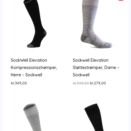
SockWell Elevation
Sockwell Elevation
Kompressionsstrømper,
Støttestrømper, Dame –
Herre – Sockwell
Sockwell
Den
Den
kr.
349,00
kr.
349,00
kr.
279,00
oprindelige
aktuelle
pris
pris
var:
er:
kr.349,00.
kr.279,00.