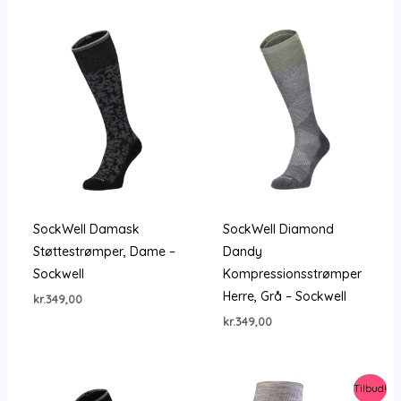
var:
er:
kr.349,00.
kr.249,00.
SockWell Damask
SockWell Diamond
Støttestrømper, Dame –
Dandy
Sockwell
Kompressionsstrømper
Herre, Grå – Sockwell
kr.
349,00
kr.
349,00
Tilbud!