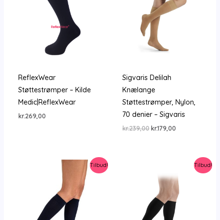
ReflexWear
Sigvaris Delilah
Støttestrømper – Kilde
Knælange
Medic|ReflexWear
Støttestrømper, Nylon,
70 denier – Sigvaris
kr.
269,00
Den
Den
kr.
239,00
kr.
179,00
oprindelige
aktuelle
pris
pris
var:
er:
kr.239,00.
kr.179,00.
Tilbud!
Tilbud!