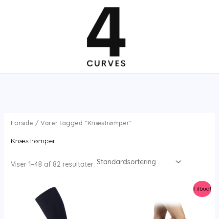
Gå
til
indholdet
Forside
/ Varer tagged “Knæstrømper”
Knæstrømper
Viser 1–48 af 82 resultater
Tilbud!