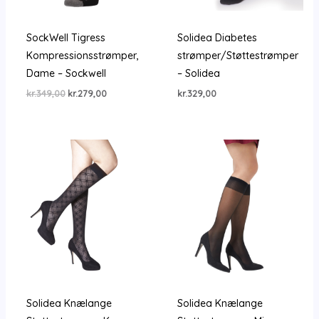
SockWell Tigress
Solidea Diabetes
Kompressionsstrømper,
strømper/Støttestrømper
Dame – Sockwell
– Solidea
Den
Den
kr.
349,00
kr.
279,00
kr.
329,00
oprindelige
aktuelle
pris
pris
var:
er:
kr.349,00.
kr.279,00.
Solidea Knælange
Solidea Knælange