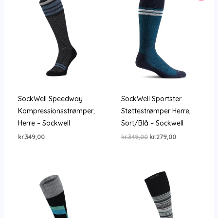
SockWell Speedway
SockWell Sportster
Kompressionsstrømper,
Støttestrømper Herre,
Herre – Sockwell
Sort/Blå – Sockwell
Den
Den
kr.
349,00
kr.
349,00
kr.
279,00
oprindelige
aktuelle
pris
pris
var:
er:
kr.349,00.
kr.279,00.