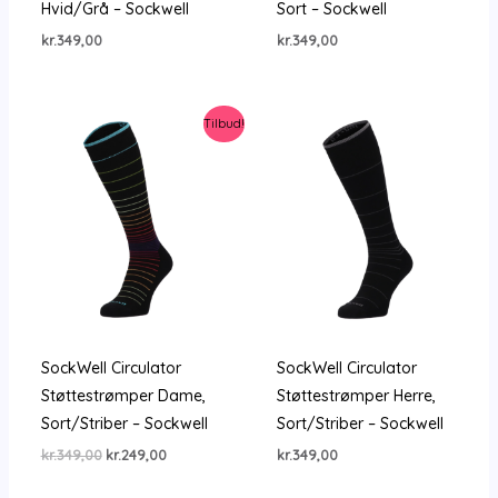
Hvid/Grå – Sockwell
Sort – Sockwell
kr.
349,00
kr.
349,00
Tilbud!
SockWell Circulator
SockWell Circulator
Støttestrømper Dame,
Støttestrømper Herre,
Sort/Striber – Sockwell
Sort/Striber – Sockwell
Den
Den
kr.
349,00
kr.
249,00
kr.
349,00
oprindelige
aktuelle
pris
pris