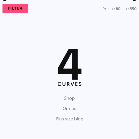
FILTER
Pris:
kr.80
—
kr.350
i
ø
n
j
d
e
s
s
t
t
e
e
p
p
r
r
i
i
Shop
s
s
Om os
Plus size blog