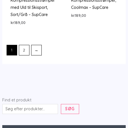
Kompressionsstrømper
Kompressionsstrømper,
med Uld til Skisport,
Coolmax – SupCare
Sort/Grå – SupCare
kr.
189,00
kr.
189,00
1
2
→
Find et produkt
SØG