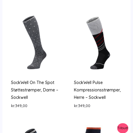
pris
pris
var:
er:
kr.349,00.
kr.279,00.
SockWell On The Spot
SockWell Pulse
Støttestrømper, Dame –
Kompressionsstrømper,
Sockwell
Herre – Sockwell
kr.
349,00
kr.
349,00
Tilbud!