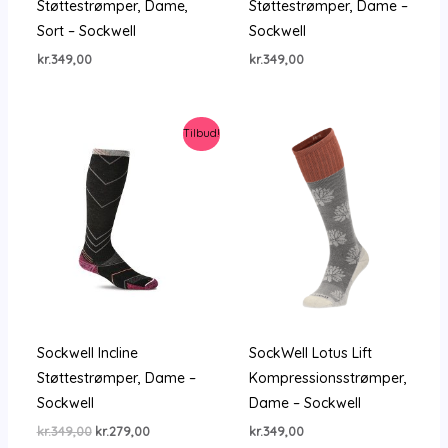
Støttestrømper, Dame,
Støttestrømper, Dame –
Sort – Sockwell
Sockwell
kr.
349,00
kr.
349,00
Tilbud!
Sockwell Incline
SockWell Lotus Lift
Støttestrømper, Dame –
Kompressionsstrømper,
Sockwell
Dame – Sockwell
Den
Den
kr.
349,00
kr.
279,00
kr.
349,00
oprindelige
aktuelle