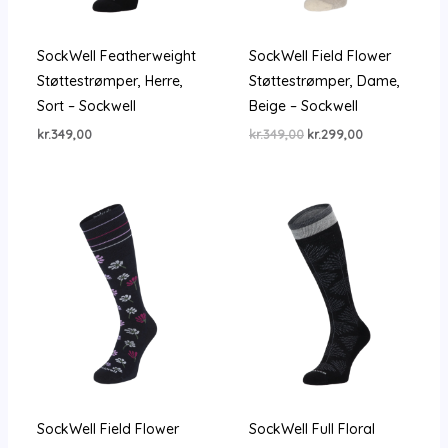
SockWell Featherweight
SockWell Field Flower
Støttestrømper, Herre,
Støttestrømper, Dame,
Sort – Sockwell
Beige – Sockwell
Den
Den
kr.
349,00
kr.
349,00
kr.
299,00
oprindelige
aktuelle
pris
pris
var:
er:
kr.349,00.
kr.299,00.
SockWell Field Flower
SockWell Full Floral