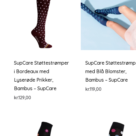
SupCare Støttestrømper
SupCare Støttestrømp
i Bordeaux med
med Blå Blomster,
Lyserøde Prikker,
Bambus – SupCare
Bambus – SupCare
kr.
119,00
kr.
129,00