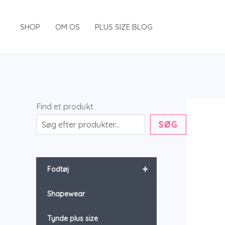
Gå
til
SHOP
OM OS
PLUS SIZE BLOG
indholdet
Find et produkt
SØG
+
Fodtøj
Shapewear
Tynde plus size