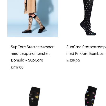
SupCare Støttestrømper
SupCare Støttestrømp
med Leopardmønster,
med Prikker, Bambus 
Bomuld – SupCare
kr.
129,00
kr.
119,00