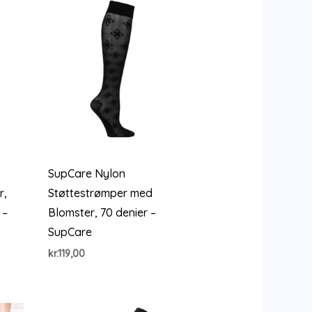
SupCare Nylon
r,
Støttestrømper med
 –
Blomster, 70 denier –
SupCare
kr.
119,00