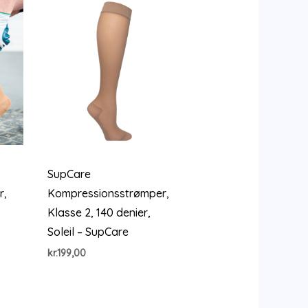
SupCare
r,
Kompressionsstrømper,
Klasse 2, 140 denier,
Soleil – SupCare
kr.
199,00