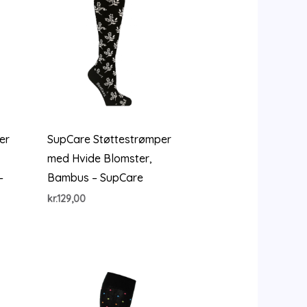
er
SupCare Støttestrømper
med Hvide Blomster,
–
Bambus – SupCare
kr.
129,00