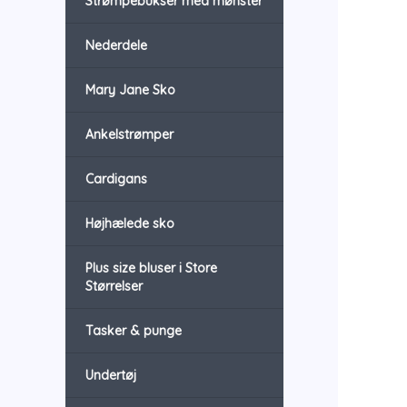
Strømpebukser med mønster
Nederdele
Mary Jane Sko
Ankelstrømper
Cardigans
Højhælede sko
Plus size bluser i Store
Størrelser
Tasker & punge
Undertøj