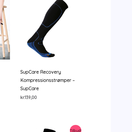
SupCare Recovery
Kompressionsstrømper –
SupCare
kr.
139,00
Tilbud!