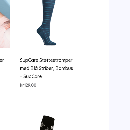
er
SupCare Støttestrømper
med Blå Striber, Bambus
– SupCare
kr.
129,00