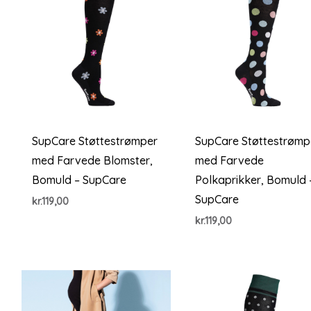
SupCare Støttestrømper
SupCare Støttestrømp
med Farvede Blomster,
med Farvede
Bomuld – SupCare
Polkaprikker, Bomuld 
SupCare
kr.
119,00
kr.
119,00