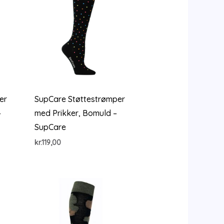
er
SupCare Støttestrømper
–
med Prikker, Bomuld –
SupCare
kr.
119,00