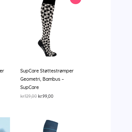
er
SupCare Støttestrømper
Geometri, Bambus –
SupCare
Den
Den
kr.
129,00
kr.
99,00
oprindelige
aktuelle
pris
pris
var:
er:
kr.129,00.
kr.99,00.