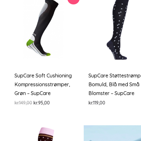
SupCare Soft Cushioning
SupCare Støttestrømp
Kompressionsstrømper,
Bomuld, Blå med Små
Grøn – SupCare
Blomster – SupCare
Den
Den
kr.
149,00
kr.
95,00
kr.
119,00
oprindelige
aktuelle
pris
pris
var:
er:
kr.149,00.
kr.95,00.