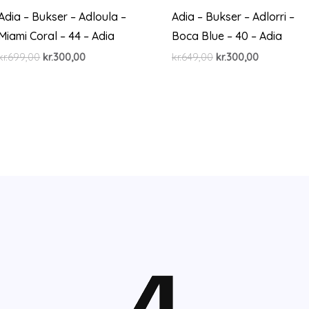
Adia – Bukser – Adloula –
Adia – Bukser – Adlorri –
Miami Coral – 44 – Adia
Boca Blue – 40 – Adia
Den
Den
Den
Den
kr.
699,00
kr.
300,00
kr.
649,00
kr.
300,00
oprindelige
aktuelle
oprindelige
aktuelle
pris
pris
pris
pris
var:
er:
var:
er:
kr.699,00.
kr.300,00.
kr.649,00.
kr.300,00.