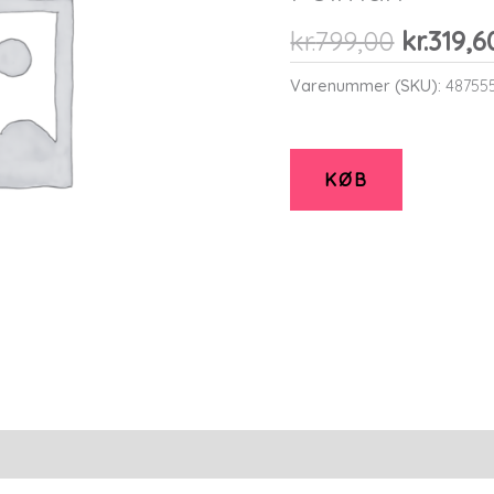
Den
kr.
799,00
kr.
319,6
oprinde
Varenummer (SKU):
48755
pris
var:
kr.799,0
KØB