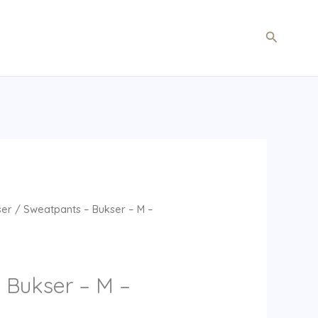
Søg
ser
/ Sweatpants – Bukser – M –
 Bukser – M –