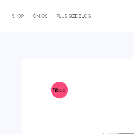
Gå
til
SHOP
OM OS
PLUS SIZE BLOG
indholdet
Tilbud!