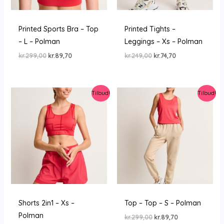
Printed Sports Bra – Top
Printed Tights –
– L – Polman
Leggings – Xs – Polman
Den
Den
Den
Den
kr.
299,00
kr.
89,70
kr.
249,00
kr.
74,70
oprindelige
aktuelle
oprindelige
aktuelle
pris
pris
pris
pris
var:
er:
var:
er:
kr.299,00.
kr.89,70.
kr.249,00.
kr.74,70.
Tilbud!
Tilbud!
Shorts 2in1 – Xs –
Top – Top – S – Polman
Polman
Den
Den
kr.
299,00
kr.
89,70