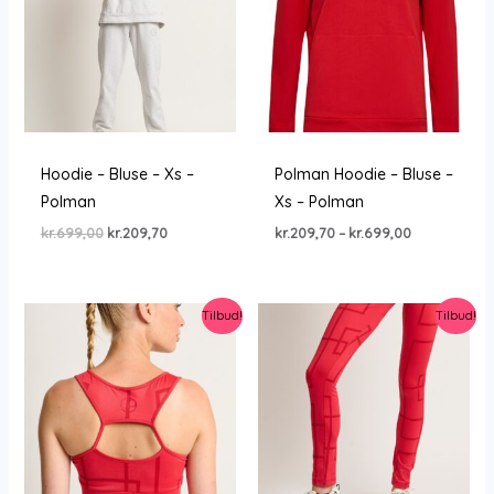
Hoodie – Bluse – Xs –
Polman Hoodie – Bluse –
Polman
Xs – Polman
Den
Den
Prisinterval:
kr.
699,00
kr.
209,70
kr.
209,70
–
kr.
699,00
oprindelige
aktuelle
kr.209,70
pris
pris
til
var:
er:
kr.699,00
kr.699,00.
kr.209,70.
Tilbud!
Tilbud!