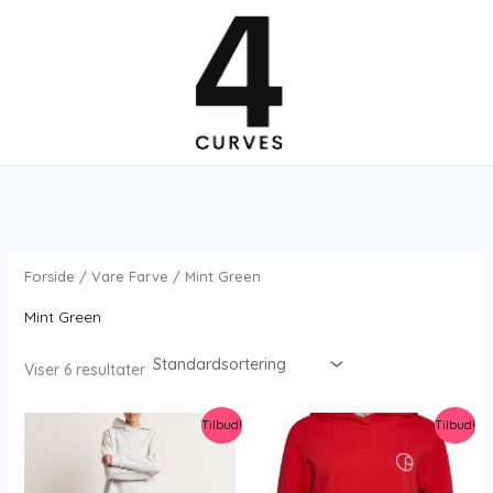
Gå
til
indholdet
Forside
/ Vare Farve / Mint Green
Mint Green
Viser 6 resultater
Tilbud!
Tilbud!