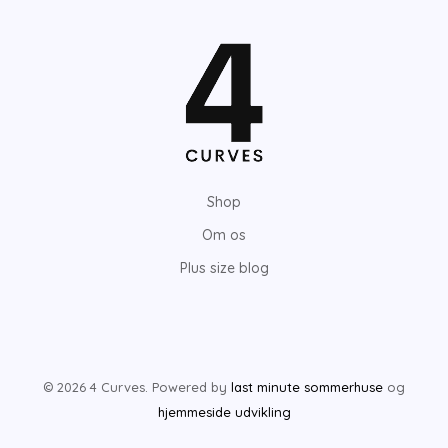
s
s
t
t
e
e
p
p
r
r
i
i
Shop
s
s
Om os
Plus size blog
© 2026 4 Curves. Powered by
last minute sommerhuse
og
hjemmeside udvikling