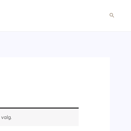
Søg
 valg.