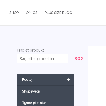
Gå
til
SHOP
OM OS
PLUS SIZE BLOG
indholdet
Find et produkt
SØG
+
Fodtøj
Shapewear
Tynde plus size