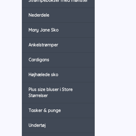
Strømpebukser med mønster
Nederdele
Mary Jane Sko
Ankelstrømper
Cardigans
Højhælede sko
Plus size bluser i Store
Størrelser
Tasker & punge
Undertøj