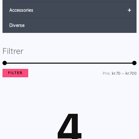
+
Accessories
Diverse
Filtrer
FILTER
Pris:
kr.70
—
kr.700
i
ø
n
j
d
e
s
s
t
t
e
e
p
p