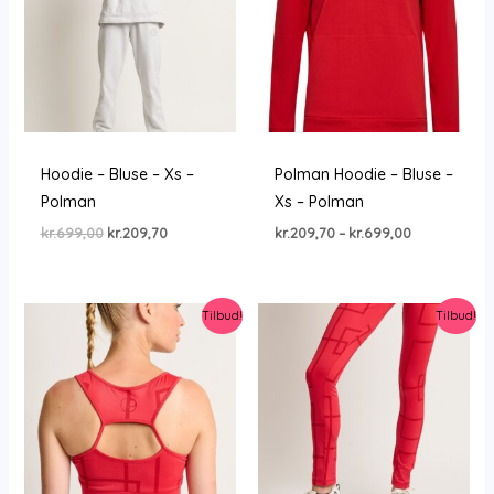
Hoodie – Bluse – Xs –
Polman Hoodie – Bluse –
Polman
Xs – Polman
Den
Den
Prisinterval:
kr.
699,00
kr.
209,70
kr.
209,70
–
kr.
699,00
oprindelige
aktuelle
kr.209,70
pris
pris
til
var:
er:
kr.699,00
kr.699,00.
kr.209,70.
Tilbud!
Tilbud!