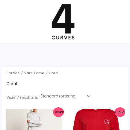
Gå
til
indholdet
Forside
/ Vare Farve / Coral
Coral
Viser 7 resultater
Tilbud!
Tilbud!