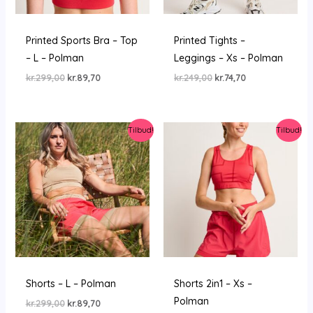
Printed Sports Bra – Top
Printed Tights –
– L – Polman
Leggings – Xs – Polman
Den
Den
Den
Den
kr.
299,00
kr.
89,70
kr.
249,00
kr.
74,70
oprindelige
aktuelle
oprindelige
aktuelle
pris
pris
pris
pris
var:
er:
var:
er:
kr.299,00.
kr.89,70.
kr.249,00.
kr.74,70.
Tilbud!
Tilbud!
Shorts – L – Polman
Shorts 2in1 – Xs –
Polman
Den
Den
kr.
299,00
kr.
89,70