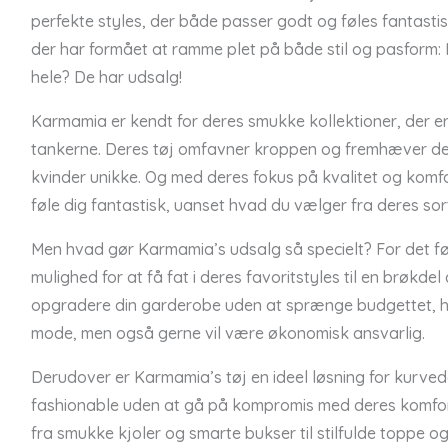
perfekte styles, der både passer godt og føles fantastis
der har formået at ramme plet på både stil og pasform:
hele? De har udsalg!
Karmamia er kendt for deres smukke kollektioner, der e
tankerne. Deres tøj omfavner kroppen og fremhæver de
kvinder unikke. Og med deres fokus på kvalitet og komfo
føle dig fantastisk, uanset hvad du vælger fra deres sor
Men hvad gør Karmamia’s udsalg så specielt? For det fø
mulighed for at få fat i deres favoritstyles til en brøkdel
opgradere din garderobe uden at sprænge budgettet, hvi
mode, men også gerne vil være økonomisk ansvarlig.
Derudover er Karmamia’s tøj en ideel løsning for kurved
fashionable uden at gå på kompromis med deres komfort
fra smukke kjoler og smarte bukser til stilfulde toppe 