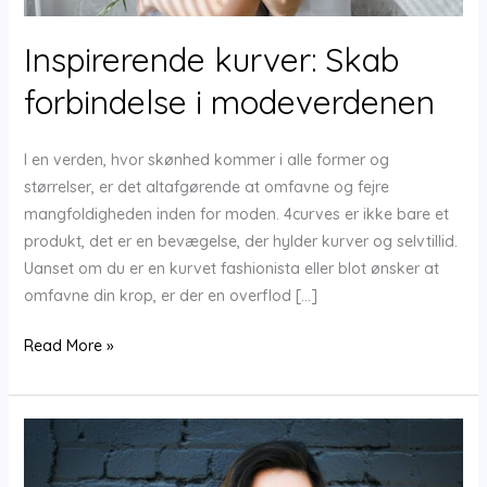
Inspirerende kurver: Skab
forbindelse i modeverdenen
I en verden, hvor skønhed kommer i alle former og
størrelser, er det altafgørende at omfavne og fejre
mangfoldigheden inden for moden. 4curves er ikke bare et
produkt, det er en bevægelse, der hylder kurver og selvtillid.
Uanset om du er en kurvet fashionista eller blot ønsker at
omfavne din krop, er der en overflod […]
Inspirerende
Read More »
kurver:
Skab
forbindelse
i
modeverdenen