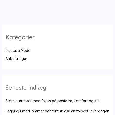
man
vælger
det
perfekte
outfit?
Kategorier
Plus size Mode
Anbefalinger
Seneste indlæg
Store størrelser med fokus på pasform, komfort og stil
Leggings med lommer der faktisk gør en forskel i hverdagen