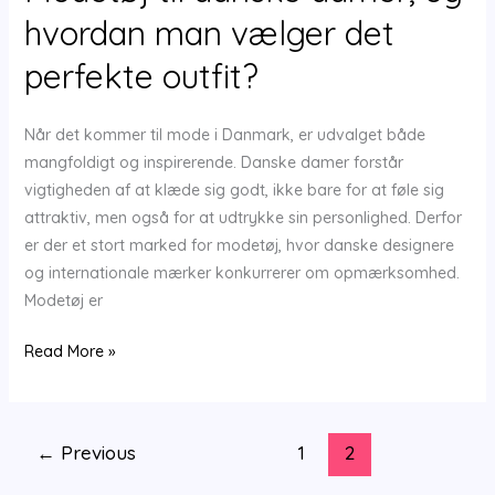
hvordan man vælger det
perfekte outfit?
Når det kommer til mode i Danmark, er udvalget både
mangfoldigt og inspirerende. Danske damer forstår
vigtigheden af at klæde sig godt, ikke bare for at føle sig
attraktiv, men også for at udtrykke sin personlighed. Derfor
er der et stort marked for modetøj, hvor danske designere
og internationale mærker konkurrerer om opmærksomhed.
Modetøj er
Modetøj
Read More »
til
danske
damer,
←
Previous
1
2
og
hvordan