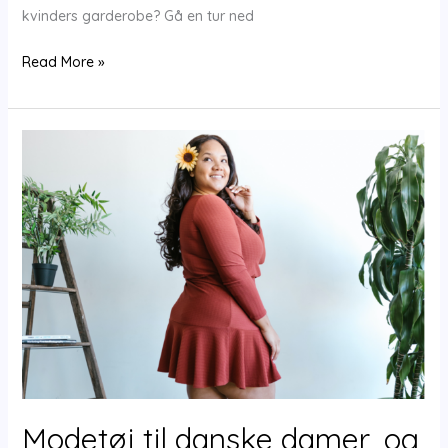
kvinders garderobe? Gå en tur ned
Dame
Read More »
mode
i
Vejle
–
fra
Højgade
til
Håndværkere
Modetøj til danske damer, og