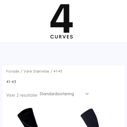
Gå
til
indholdet
Forside
/ Vare Størrelse / 41-43
41-43
Viser 2 resultater