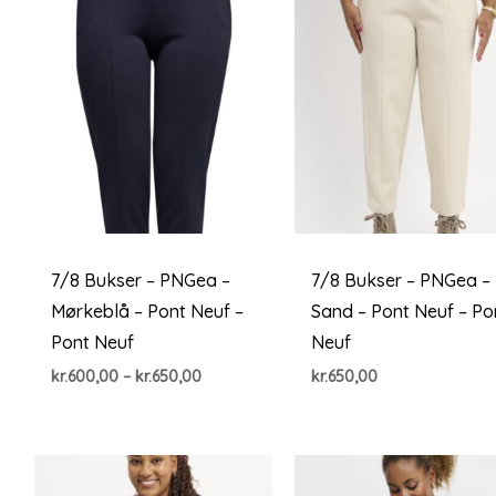
7/8 Bukser – PNGea –
7/8 Bukser – PNGea –
Mørkeblå – Pont Neuf –
Sand – Pont Neuf – Po
Pont Neuf
Neuf
Prisinterval:
kr.
600,00
–
kr.
650,00
kr.
650,00
kr.600,00
til
kr.650,00