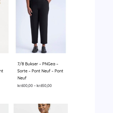
7/8 Bukser – PNGea –
nt
Sorte – Pont Neuf – Pont
Neuf
Prisinterval:
kr.
600,00
–
kr.
650,00
kr.600,00
til
kr.650,00