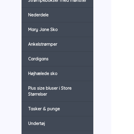
Strømpebukser med mønster
Nederdele
Mary Jane Sko
Ankelstrømper
Cardigans
Højhælede sko
Plus size bluser i Store
Størrelser
Tasker & punge
Undertøj