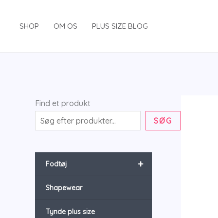
Gå
til
SHOP
OM OS
PLUS SIZE BLOG
indholdet
Find et produkt
SØG
+
Fodtøj
Shapewear
Tynde plus size