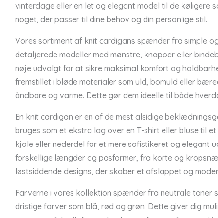
vinterdage eller en let og elegant model til de køligere 
noget, der passer til dine behov og din personlige stil.
Vores sortiment af knit cardigans spænder fra simple og 
detaljerede modeller med mønstre, knapper eller bindebå
nøje udvalgt for at sikre maksimal komfort og holdbarh
fremstillet i bløde materialer som uld, bomuld eller bær
åndbare og varme. Dette gør dem ideelle til både hverda
En knit cardigan er en af de mest alsidige beklædnings
bruges som et ekstra lag over en T-shirt eller bluse til e
kjole eller nederdel for et mere sofistikeret og elegant 
forskellige længder og pasformer, fra korte og kropsnær
løstsiddende designs, der skaber et afslappet og moder
Farverne i vores kollektion spænder fra neutrale toner s
dristige farver som blå, rød og grøn. Dette giver dig mul