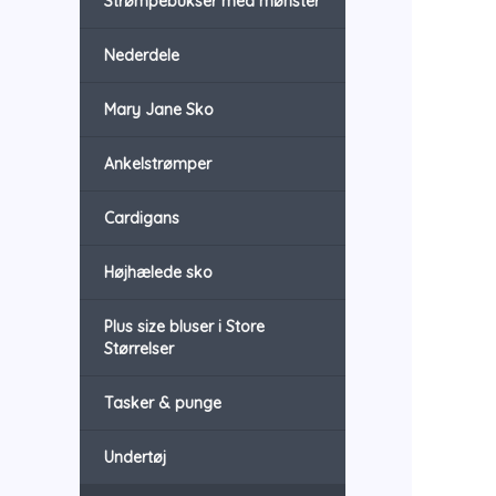
Strømpebukser med mønster
Nederdele
Mary Jane Sko
Ankelstrømper
Cardigans
Højhælede sko
Plus size bluser i Store
Størrelser
Tasker & punge
Undertøj