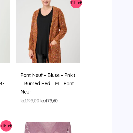
Tilbud!
Pont Neuf – Bluse – Pnkit
4-
– Burned Red – M – Pont
Neuf
Den
Den
kr.
1.199,00
kr.
479,60
oprindelige
aktuelle
pris
pris
var:
er:
kr.1.199,00.
kr.479,60.
Tilbud!