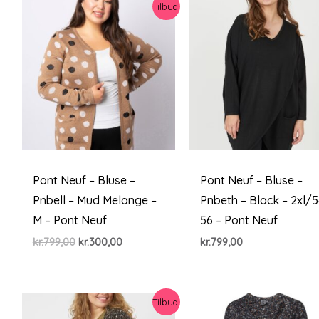
Tilbud!
Pont Neuf – Bluse –
Pont Neuf – Bluse –
Pnbell – Mud Melange –
Pnbeth – Black – 2xl/5
M – Pont Neuf
56 – Pont Neuf
Den
Den
kr.
799,00
kr.
300,00
kr.
799,00
oprindelige
aktuelle
pris
pris
var:
er:
kr.799,00.
kr.300,00.
Tilbud!