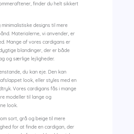
sommeraftener, finder du helt sikkert
minimalistiske designs til mere
nd. Materialerne, vi anvender, er
ed. Mange af vores cardigans er
edygtige blandinger, der er både
g og særlige lejligheder.
genstande, du kan eje. Den kan
t afslappet look, eller styles med en
udtryk. Vores cardigans fås i mange
e modeller til lange og
ne look.
om sort, grå og beige til mere
ighed for at finde en cardigan, der