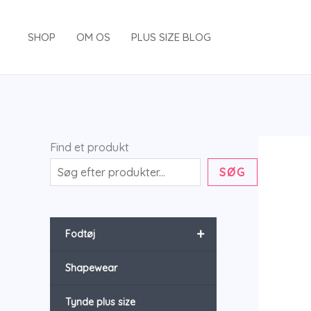
Gå
til
SHOP
OM OS
PLUS SIZE BLOG
indholdet
Find et produkt
SØG
+
Fodtøj
Shapewear
Tynde plus size