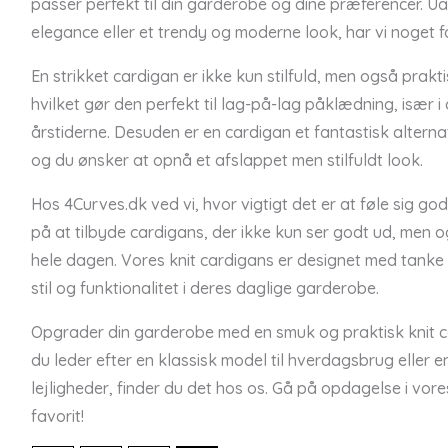
passer perfekt til din garderobe og dine præferencer. U
elegance eller et trendy og moderne look, har vi noget fo
En strikket cardigan er ikke kun stilfuld, men også prakt
hvilket gør den perfekt til lag-på-lag påklædning, især
årstiderne. Desuden er en cardigan et fantastisk alternativ
og du ønsker at opnå et afslappet men stilfuldt look.
Hos 4Curves.dk ved vi, hvor vigtigt det er at føle sig godt 
på at tilbyde cardigans, der ikke kun ser godt ud, men 
hele dagen. Vores knit cardigans er designet med tanke
stil og funktionalitet i deres daglige garderobe.
Opgrader din garderobe med en smuk og praktisk knit c
du leder efter en klassisk model til hverdagsbrug eller e
lejligheder, finder du det hos os. Gå på opdagelse i vores
favorit!