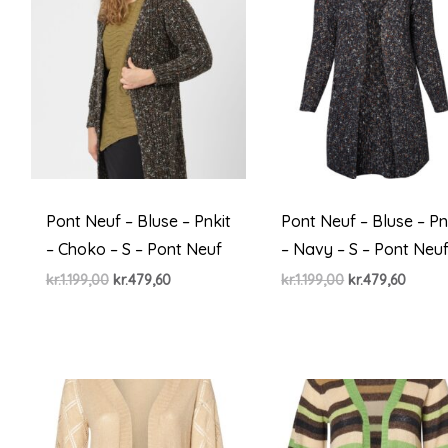
Pont Neuf – Bluse – Pnkit
Pont Neuf – Bluse – Pn
– Choko – S – Pont Neuf
– Navy – S – Pont Neu
Den
Den
Den
Den
kr.
1.199,00
kr.
479,60
kr.
1.199,00
kr.
479,60
oprindelige
aktuelle
oprindelige
aktuel
pris
pris
pris
pris
var:
er:
var:
er:
kr.1.199,00.
kr.479,60.
kr.1.199,00.
kr.479,