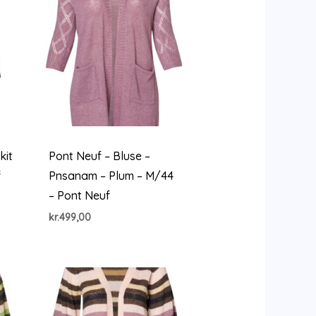
kit
Pont Neuf – Bluse –
f
Pnsanam – Plum – M/44
– Pont Neuf
le
kr.
499,00
60.