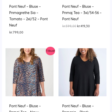
Pont Neuf – Bluse –
Pont Neuf – Bluse –
Pnmagrethe Sia –
Pnmaj Tea – 3xl/54-56 –
Tomato – 2xl/52 – Pont
Pont Neuf
Neuf
Den
Den
kr.
599,00
kr.
419,30
oprindelige
aktuelle
kr.
799,00
pris
pris
var:
er:
kr.599,00.
kr.419,30.
Tilbud!
Pont Neuf – Bluse –
Pont Neuf – Bluse –