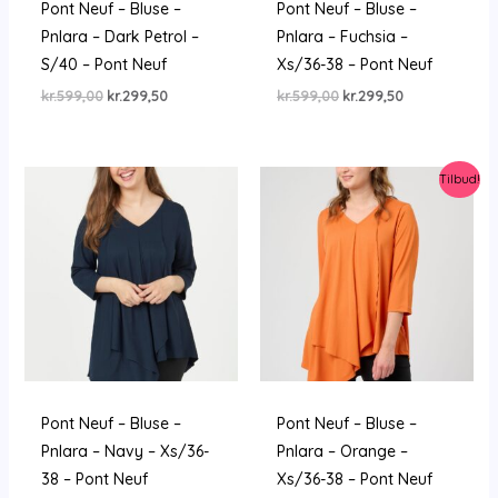
Pont Neuf – Bluse –
Pont Neuf – Bluse –
Pnlara – Dark Petrol –
Pnlara – Fuchsia –
S/40 – Pont Neuf
Xs/36-38 – Pont Neuf
Den
Den
Den
Den
kr.
599,00
kr.
299,50
kr.
599,00
kr.
299,50
oprindelige
aktuelle
oprindelige
aktuelle
pris
pris
pris
pris
var:
er:
var:
er:
kr.599,00.
kr.299,50.
kr.599,00.
kr.299,50.
Tilbud!
Pont Neuf – Bluse –
Pont Neuf – Bluse –
Pnlara – Navy – Xs/36-
Pnlara – Orange –
38 – Pont Neuf
Xs/36-38 – Pont Neuf