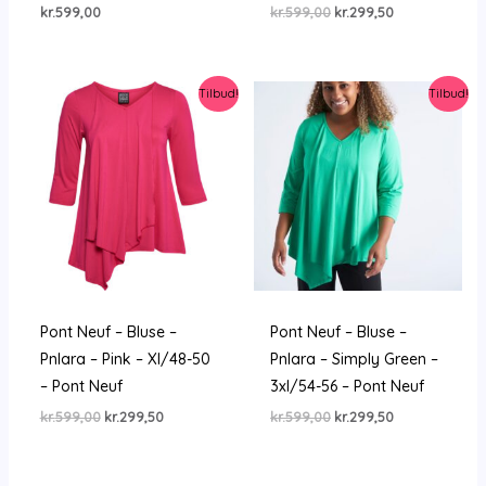
Den
Den
kr.
599,00
kr.
599,00
kr.
299,50
oprindelige
aktuelle
pris
pris
var:
er:
kr.599,00.
kr.299,50.
Tilbud!
Tilbud!
Pont Neuf – Bluse –
Pont Neuf – Bluse –
Pnlara – Pink – Xl/48-50
Pnlara – Simply Green –
– Pont Neuf
3xl/54-56 – Pont Neuf
Den
Den
Den
Den
kr.
599,00
kr.
299,50
kr.
599,00
kr.
299,50
oprindelige
aktuelle
oprindelige
aktuelle
pris
pris
pris
pris
var:
er:
var:
er:
kr.599,00.
kr.299,50.
kr.599,00.
kr.299,50.