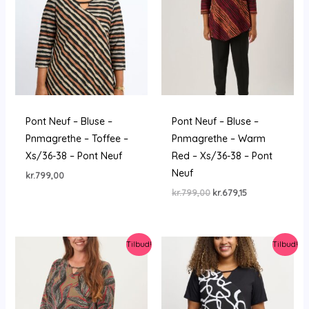
Pont Neuf – Bluse –
Pont Neuf – Bluse –
Pnmagrethe – Toffee –
Pnmagrethe – Warm
Xs/36-38 – Pont Neuf
Red – Xs/36-38 – Pont
Neuf
kr.
799,00
Den
Den
kr.
799,00
kr.
679,15
oprindelige
aktuelle
pris
pris
var:
er:
kr.799,00.
kr.679,15.
Tilbud!
Tilbud!