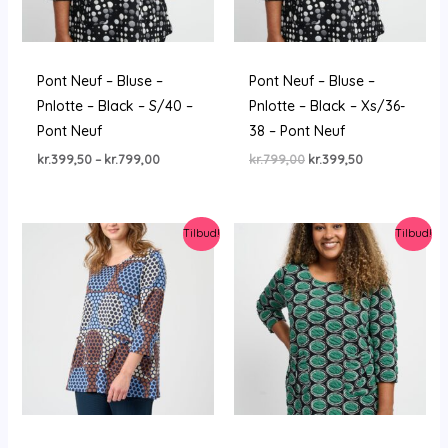
Pont Neuf – Bluse –
Pont Neuf – Bluse –
Pnlotte – Black – S/40 –
Pnlotte – Black – Xs/36-
Pont Neuf
38 – Pont Neuf
Prisinterval:
Den
Den
kr.
399,50
–
kr.
799,00
kr.
799,00
kr.
399,50
kr.399,50
oprindelige
aktuelle
til
pris
pris
kr.799,00
var:
er:
kr.799,00.
kr.399,50.
Tilbud!
Tilbud!