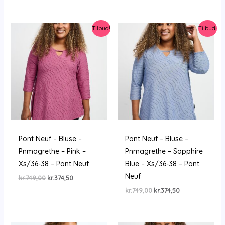
Tilbud!
Tilbud!
Pont Neuf – Bluse –
Pont Neuf – Bluse –
Pnmagrethe – Pink –
Pnmagrethe – Sapphire
Xs/36-38 – Pont Neuf
Blue – Xs/36-38 – Pont
Neuf
Den
Den
kr.
749,00
kr.
374,50
oprindelige
aktuelle
Den
Den
kr.
749,00
kr.
374,50
pris
pris
oprindelige
aktuelle
var:
er:
pris
pris
kr.749,00.
kr.374,50.
var:
er:
kr.749,00.
kr.374,50.