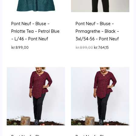
Pont Neuf – Bluse –
Pont Neuf – Bluse –
Pnlotte Tea – Petrol Blue
Pnmagrethe – Black –
– L/46 – Pont Neuf
3xl/54-56 – Pont Neuf
Den
Den
kr.
899,00
kr.
899,00
kr.
764,15
oprindelige
aktuelle
pris
pris
var:
er:
kr.899,00.
kr.764,15.