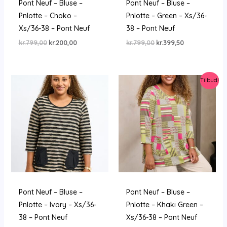
Pont Neuf – Bluse –
Pont Neuf – Bluse –
Pnlotte – Choko –
Pnlotte – Green – Xs/36-
Xs/36-38 – Pont Neuf
38 – Pont Neuf
Den
Den
Den
Den
kr.
799,00
kr.
200,00
kr.
799,00
kr.
399,50
oprindelige
aktuelle
oprindelige
aktuelle
pris
pris
pris
pris
var:
er:
var:
er:
kr.799,00.
kr.200,00.
kr.799,00.
kr.399,50.
Tilbud!
Pont Neuf – Bluse –
Pont Neuf – Bluse –
Pnlotte – Ivory – Xs/36-
Pnlotte – Khaki Green –
38 – Pont Neuf
Xs/36-38 – Pont Neuf