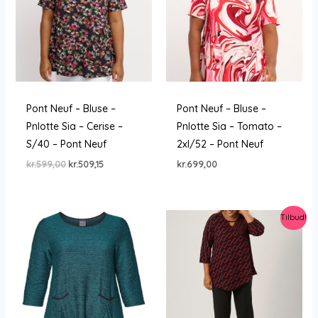
Pont Neuf – Bluse –
Pont Neuf – Bluse –
Pnlotte Sia – Cerise –
Pnlotte Sia – Tomato –
S/40 – Pont Neuf
2xl/52 – Pont Neuf
Den
Den
kr.
599,00
kr.
509,15
kr.
699,00
oprindelige
aktuelle
pris
pris
var:
er:
kr.599,00.
kr.509,15.
Tilbud!