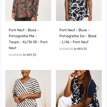
Pont Neuf – Bluse –
Pont Neuf – Bluse –
Pnmagrethe Mie –
Pnmagrethe Sia – Black
Taupe – Xs/36-38 – Pont
– L/46 – Pont Neuf
Neuf
Den
Den
kr.
699,00
kr.
489,30
oprindelige
aktuelle
Den
Den
kr.
699,00
kr.
489,30
pris
pris
oprindelige
aktuelle
var:
er:
pris
pris
kr.699,00.
kr.489,30.
var:
er:
kr.699,00.
kr.489,30.