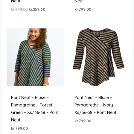
Neuf
Neuf
Den
Den
kr.
649,00
kr.
259,60
kr.
799,00
oprindelige
aktuelle
pris
pris
var:
er:
kr.649,00.
kr.259,60.
Pont Neuf – Bluse –
Pont Neuf – Bluse –
Pnmagrethe – Forest
Pnmagrethe – Ivory –
Green – Xs/36-38 – Pont
Xs/36-38 – Pont Neuf
Neuf
kr.
799,00
kr.
799,00