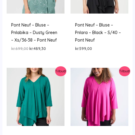
Pont Neuf – Bluse –
Pont Neuf – Bluse –
Pnlabika – Dusty Green
Pnlara – Black – S/40 –
– Xs/36-38 – Pont Neuf
Pont Neuf
Den
Den
kr.
699,00
kr.
489,30
kr.
599,00
oprindelige
aktuelle
pris
pris
var:
er:
kr.699,00.
kr.489,30.
Tilbud!
Tilbud!