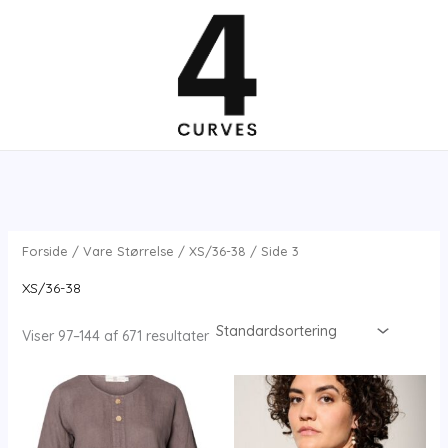
Gå
til
indholdet
Forside
/ Vare Størrelse /
XS/36-38
/ Side 3
XS/36-38
Viser 97–144 af 671 resultater