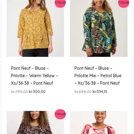
Tilbud!
Tilbud!
Pont Neuf – Bluse –
Pont Neuf – Bluse –
Pnlotte – Warm Yellow –
Pnlotte Mie – Petrol Blue
Xs/36-38 – Pont Neuf
– Xs/36-38 – Pont Neuf
Den
Den
Den
Den
kr.
799,00
kr.
300,00
kr.
699,00
kr.
594,15
oprindelige
aktuelle
oprindelige
aktuelle
pris
pris
pris
pris
var:
er:
var:
er:
kr.799,00.
kr.300,00.
kr.699,00.
kr.594,15.
Tilbud!