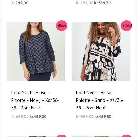
Den
Den
kr.
799,00
kr.
799,00
kr.
559,30
oprindelige
aktuelle
pris
pris
var:
er:
kr.799,00.
kr.559,30.
Tilbud!
Tilbud!
Pont Neuf – Bluse –
Pont Neuf – Bluse –
Pnlotte – Navy – Xs/36-
Pnlotte – Sand – Xs/36-
38 – Pont Neuf
38 – Pont Neuf
Den
Den
Den
Den
kr.
699,00
kr.
489,30
kr.
699,00
kr.
489,30
oprindelige
aktuelle
oprindelige
aktuelle
pris
pris
pris
pris
var:
er:
var:
er:
kr.699,00.
kr.489,30.
kr.699,00.
kr.489,30.