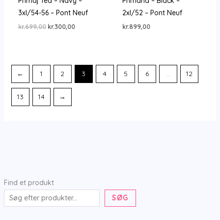
Pnmaj Tea – Navy –
Pnmaria – Black –
3xl/54-56 – Pont Neuf
2xl/52 – Pont Neuf
Den
Den
kr.
699,00
kr.
300,00
kr.
899,00
oprindelige
aktuelle
pris
pris
var:
er:
kr.699,00.
kr.300,00.
←
1
2
3
4
5
6
…
12
13
14
→
Find et produkt
SØG